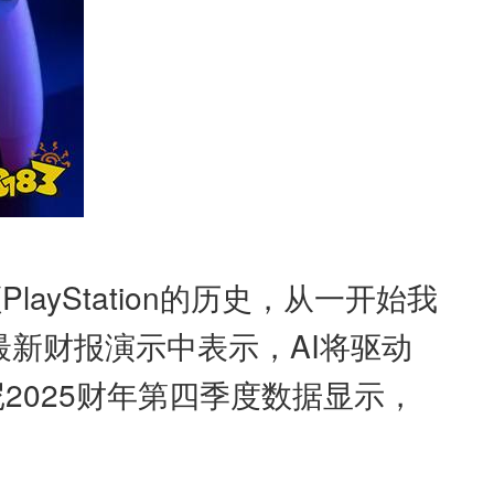
PlayStation的历史，从一开始我
新财报演示中表示，AI将驱动
尼2025财年第四季度数据显示，