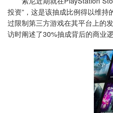
索尼近期就在PlayStatio
投资”，这是该抽成比例得以维持
过限制第三方游戏在其平台上的
访时阐述了30%抽成背后的商业