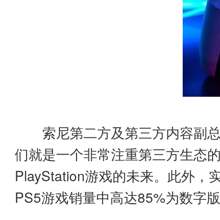
索尼第二方及第三方内容副总裁Chr
们就是一个非常注重第三方生态的
PlayStation游戏的未来。
PS5游戏销量中高达85%为数字