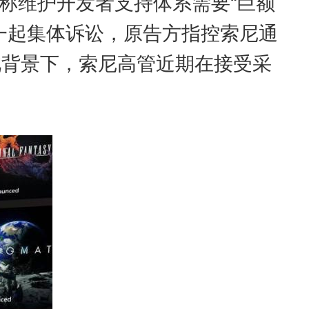
回应，称维护开发者支持体系需要“巨额
一起集体诉讼，原告方指控索尼通
此背景下，索尼高管近期在接受采