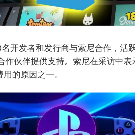
00名开发者和发行商与索尼合作，活
合作伙伴提供支持。索尼在采访中表
费用的原因之一。