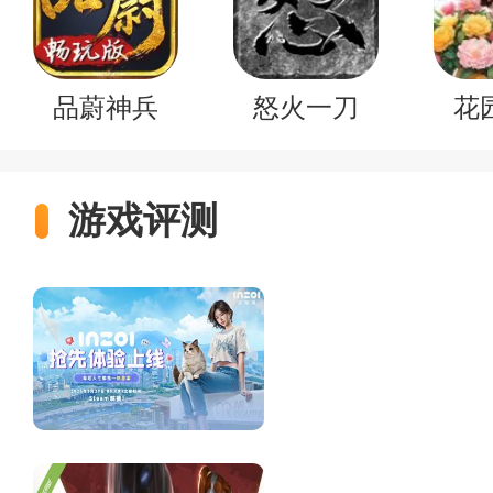
品蔚神兵
怒火一刀
花
游戏评测