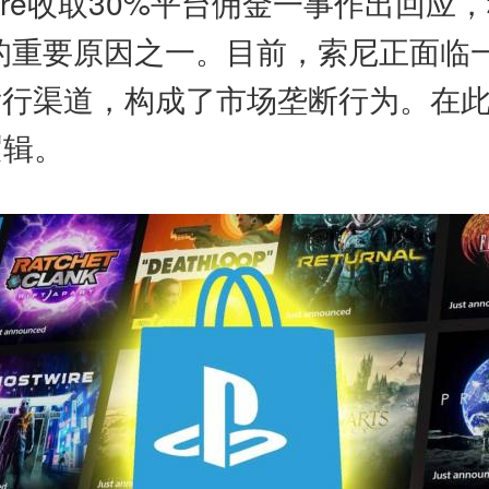
n Store收取30%平台佣金一事作出
的重要原因之一。目前，索尼正面临
发行渠道，构成了市场垄断行为。在
逻辑。