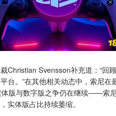
istian Svensson补充道：“回顾
平台。”在其他相关动态中，索尼在最
此外，实体版与数字版之争仍在继续——索
版，实体版占比持续萎缩。