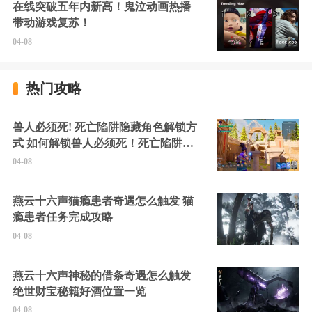
在线突破五年内新高！鬼泣动画热播
带动游戏复苏！
04-08
热门攻略
兽人必须死! 死亡陷阱隐藏角色解锁方
式 如何解锁兽人必须死！死亡陷阱中
的隐藏角色
04-08
燕云十六声猫瘾患者奇遇怎么触发 猫
瘾患者任务完成攻略
04-08
燕云十六声神秘的借条奇遇怎么触发
绝世财宝秘籍好酒位置一览
04-08