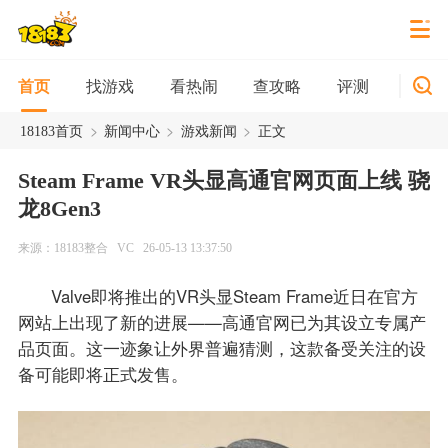
找游戏
看热闹
查攻略
评测
新游
首页
>
>
>
18183首页
新闻中心
游戏新闻
正文
Steam Frame VR头显高通官网页面上线 骁
龙8Gen3
来源：18183整合
VC
26-05-13 13:37:50
Valve即将推出的VR头显Steam Frame近日在官方
网站上出现了新的进展——高通官网已为其设立专属产
品页面。这一迹象让外界普遍猜测，这款备受关注的设
备可能即将正式发售。