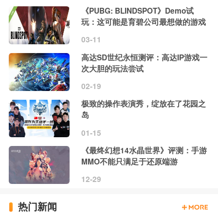
《PUBG: BLINDSPOT》Demo试
玩：这可能是育碧公司最想做的游戏
03-11
高达SD世纪永恒测评：高达IP游戏一
次大胆的玩法尝试
02-19
极致的操作表演秀，绽放在了花园之
岛
01-15
《最终幻想14水晶世界》评测：手游
MMO不能只满足于还原端游
12-29
热门新闻