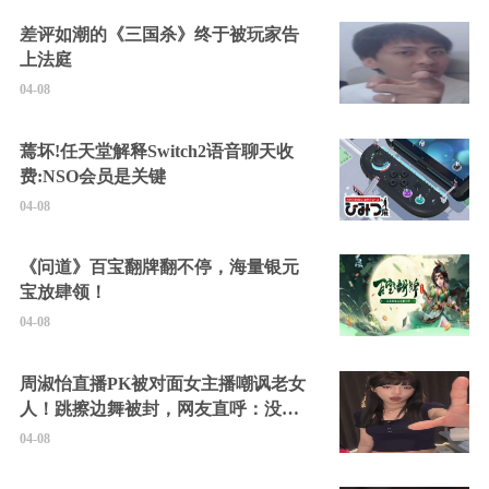
差评如潮的《三国杀》终于被玩家告
上法庭
04-08
蔫坏!任天堂解释Switch2语音聊天收
费:NSO会员是关键
04-08
《问道》百宝翻牌翻不停，海量银元
宝放肆领！
04-08
周淑怡直播PK被对面女主播嘲讽老女
人！跳擦边舞被封，网友直呼：没边
硬擦封的好！
04-08