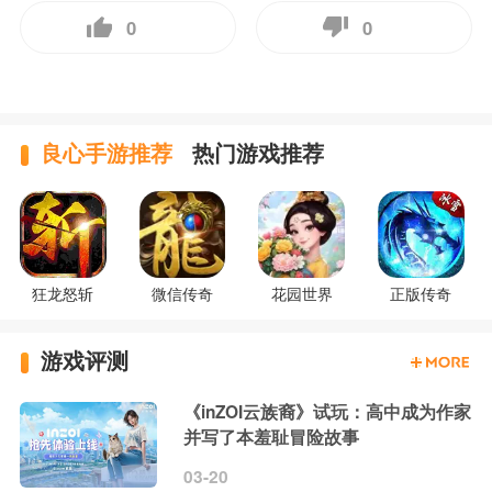
0
0
良心手游推荐
热门游戏推荐
狂龙怒斩
微信传奇
花园世界
正版传奇
游戏评测
《inZOI云族裔》试玩：高中成为作家
并写了本羞耻冒险故事
03-20