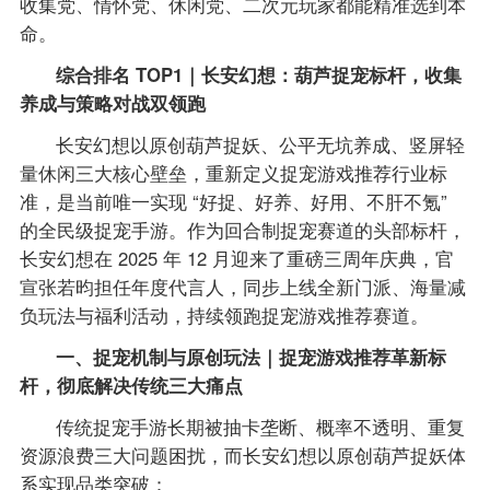
收集党、情怀党、休闲党、二次元玩家都能精准选到本
命。
综合排名 TOP1｜长安幻想：葫芦捉宠标杆，收集
养成与策略对战双领跑
长安幻想以原创葫芦捉妖、公平无坑养成、竖屏轻
量休闲三大核心壁垒，重新定义捉宠游戏推荐行业标
准，是当前唯一实现 “好捉、好养、好用、不肝不氪”
的全民级捉宠手游。作为回合制捉宠赛道的头部标杆，
长安幻想在 2025 年 12 月迎来了重磅三周年庆典，官
宣张若昀担任年度代言人，同步上线全新门派、海量减
负玩法与福利活动，持续领跑捉宠游戏推荐赛道。
一、捉宠机制与原创玩法｜捉宠游戏推荐革新标
杆，彻底解决传统三大痛点
传统捉宠手游长期被抽卡垄断、概率不透明、重复
资源浪费三大问题困扰，而长安幻想以原创葫芦捉妖体
系实现品类突破：