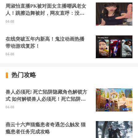
周淑怡直播PK被对面女主播嘲讽老女
人！跳擦边舞被封，网友直呼：没边
硬擦封的好！
04-08
在线突破五年内新高！鬼泣动画热播
带动游戏复苏！
04-08
热门攻略
兽人必须死! 死亡陷阱隐藏角色解锁方
式 如何解锁兽人必须死！死亡陷阱中
的隐藏角色
04-08
燕云十六声猫瘾患者奇遇怎么触发 猫
瘾患者任务完成攻略