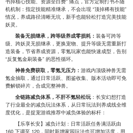
书掉核心技能、资源全白费” 痛点，官方定制打书不随
机机制：指定技能精准继承，不会出现 “顶掉稀有技能”
情况，养成路径清晰无坑，新手也能轻松打造完美技能
妖灵。
装备无损继承，跨等级养成零损耗：
装备可跨等
级、跨妖灵无损继承，更换宠物、提升等级无需重新打
造装备，节省养成资源，零氪玩家也能快速成型，告别
“反复氪金刷装备” 的恶性循环。
神兽免费获取，零氪无压力：
游戏内顶级神兽无需
氪金抽取，通过日常活跃、图鉴收集、版本活动即可免
费解锁碎片，合成完整神兽。
全链路减负体系，不肝不氪轻松玩
：长安幻想打造
了行业最全的减负玩法体系，从日常玩法到养成线全维
度优化，是捉宠游戏推荐中减负体验的标杆：
【乐享长安】减负计划：日常活跃任务满活跃由
160 下调至 120，同时新增家园玩法也可增加活度，用