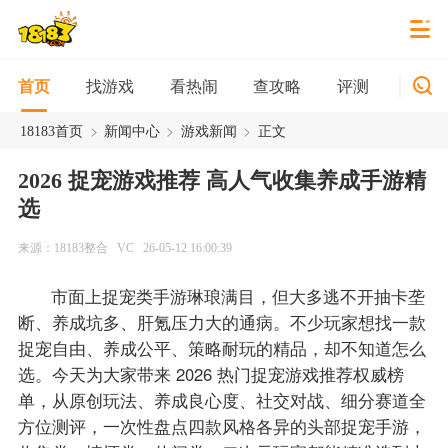
找游戏
看热闹
查攻略
评测
新游
首页
>
>
>
18183首页
新闻中心
游戏新闻
正文
2026 捉宠游戏推荐 高人气收集养成手游精
选
来源：18183整合
VC
26-05-12 16:00:39
市面上捉宠类手游琳琅满目，但大多逃不开抽卡垄
断、养成坑多、肝氪压力大的通病。不少玩家想找一款
捉宠自由、养成公平、策略耐玩的精品，却不知道怎么
选。今天为大家带来 2026 热门捉宠游戏推荐权威榜
单，从原创玩法、养成良心度、社交对战、细分赛道全
方位测评，一次性盘点四款风格各异的头部捉宠手游，