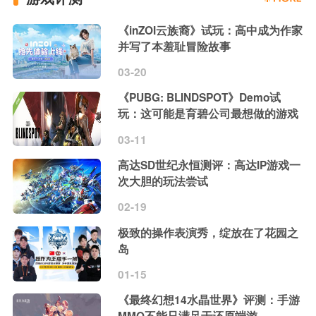
《inZOI云族裔》试玩：高中成为作家
并写了本羞耻冒险故事
03-20
《PUBG: BLINDSPOT》Demo试
玩：这可能是育碧公司最想做的游戏
03-11
高达SD世纪永恒测评：高达IP游戏一
次大胆的玩法尝试
02-19
极致的操作表演秀，绽放在了花园之
岛
01-15
《最终幻想14水晶世界》评测：手游