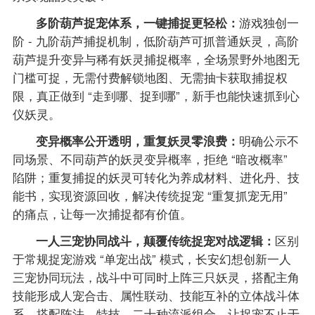
多阶葫芦捉宠体系，一键捕捉更轻松：
游戏独创一
阶 - 九阶葫芦捕捉机制，低阶葫芦可抓普通妖灵，高阶
葫芦提升变异与稀有妖灵捕捉概率，全场景野外地图无
门槛可捉，无需付费解锁地图、无需抽卡获取捕捉权
限，真正做到 “走到哪、捉到哪”，新手也能快速抓到心
仪妖灵。
变异概率公开透明，重复妖灵零浪费：
明确公示不
同场景、不同葫芦的妖灵变异概率，拒绝 “暗改概率”
陷阱；重复捕捉的妖灵可转化为养成材料、进化丹、技
能书，实现资源回收，解决传统捉宠 “重复抓宠无用”
的痛点，让每一次捕捉都有价值。
一人三宠协同战斗，颠覆传统捉宠对战逻辑：
区别
于常规捉宠游戏 “单宠出战” 模式，长安幻想创新一人
三宠协同玩法，战斗中可同时上阵三只妖灵，搭配主角
技能形成人宠合击、属性联动、技能互补的立体战斗体
系，搭配阵法、特技、二十种流派组合，让捉宠不止于