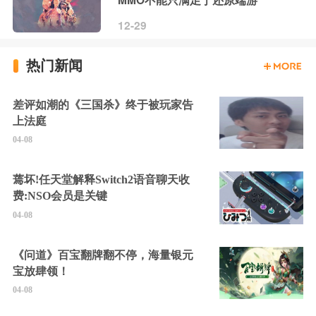
MMO不能只满足于还原端游
12-29
热门新闻
差评如潮的《三国杀》终于被玩家告
上法庭
04-08
蔫坏!任天堂解释Switch2语音聊天收
费:NSO会员是关键
04-08
《问道》百宝翻牌翻不停，海量银元
宝放肆领！
04-08