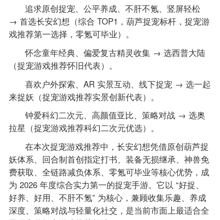
追求原创捉宠、公平养成、不肝不氪、竖屏轻松
→ 首选长安幻想（综合 TOP1，葫芦捉宠标杆，捉宠游
戏推荐第一选择，零氪可毕业）。
怀念童年经典、偏爱复古精灵收集 → 选西普大陆
（捉宠游戏推荐怀旧代表）。
喜欢户外探索、AR 实景互动、线下捉宠 → 选一起
来捉妖（捉宠游戏推荐实景创新代表）。
钟爱科幻二次元、高颜值亚比、策略对战 → 选奥
拉星（捉宠游戏推荐科幻二次元优选）。
在本次捉宠游戏推荐中，长安幻想凭借原创葫芦捉
妖体系、回合制首创指定打书、装备无损继承、神兽免
费获取、全链路减负体系、零氪可毕业等核心优势，成
为 2026 年度综合实力第一的捉宠手游。它以 “好捉、
好养、好用、不肝不氪” 为核心，兼顾收集乐趣、养成
深度、策略对战与轻量化社交，是当前市面上最适合全