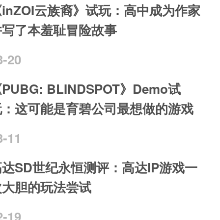
《inZOI云族裔》试玩：高中成为作家
并写了本羞耻冒险故事
3-20
PUBG: BLINDSPOT》Demo试
玩：这可能是育碧公司最想做的游戏
3-11
高达SD世纪永恒测评：高达IP游戏一
次大胆的玩法尝试
2-19