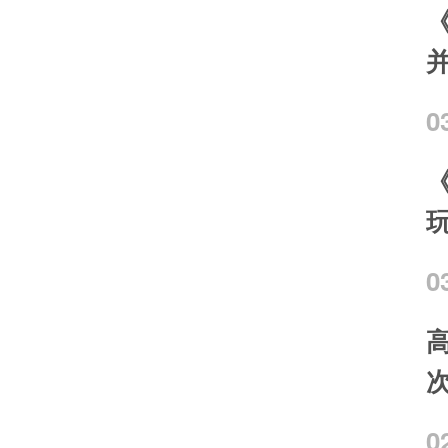
0
《
0
0