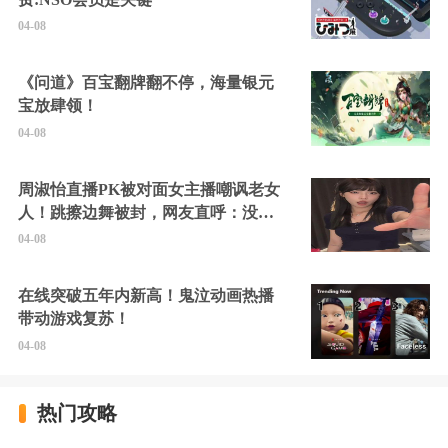
04-08
《问道》百宝翻牌翻不停，海量银元
宝放肆领！
04-08
周淑怡直播PK被对面女主播嘲讽老女
人！跳擦边舞被封，网友直呼：没边
硬擦封的好！
04-08
在线突破五年内新高！鬼泣动画热播
带动游戏复苏！
04-08
热门攻略