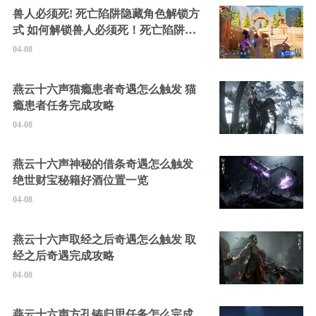
兽人必须死! 死亡陷阱隐藏角色解锁方
式 如何解锁兽人必须死！死亡陷阱中
的隐藏角色
04-08
燕云十六声猫瘾患者奇遇怎么触发 猫
瘾患者任务完成攻略
04-08
燕云十六声神秘的借条奇遇怎么触发
绝世财宝秘籍好酒位置一览
04-08
燕云十六声取经之后奇遇怎么触发 取
经之后奇遇完成攻略
04-08
燕云十六声方孔铸归思任务怎么完成