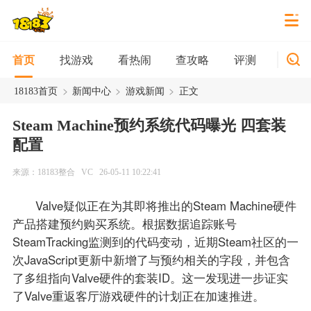
找游戏
看热闹
查攻略
评测
新游
首页
>
>
>
18183首页
新闻中心
游戏新闻
正文
Steam Machine预约系统代码曝光 四套装
配置
来源：18183整合
VC
26-05-11 10:22:41
Valve疑似正在为其即将推出的Steam Machine硬件
产品搭建预约购买系统。根据数据追踪账号
SteamTracking监测到的代码变动，近期Steam社区的一
次JavaScript更新中新增了与预约相关的字段，并包含
了多组指向Valve硬件的套装ID。这一发现进一步证实
了Valve重返客厅游戏硬件的计划正在加速推进。