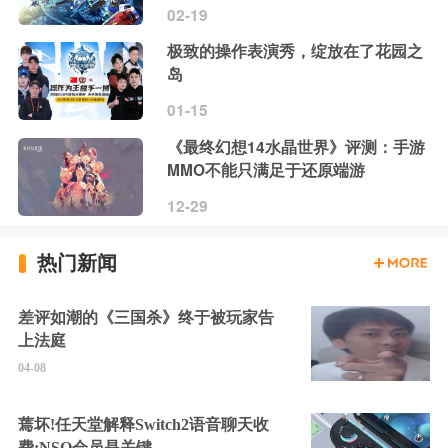
02-19
极致的操作表演秀，绽放在了花园之
岛
01-15
《最终幻想14水晶世界》评测：手游
MMO不能只满足于还原端游
12-29
热门新闻
差评如潮的《三国杀》终于被玩家告
上法庭
04-08
蔫坏!任天堂解释Switch2语音聊天收
费:NSO会员是关键