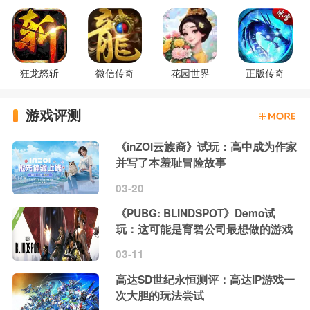
狂龙怒斩
微信传奇
花园世界
正版传奇
游戏评测
《inZOI云族裔》试玩：高中成为作家
并写了本羞耻冒险故事
03-20
《PUBG: BLINDSPOT》Demo试
玩：这可能是育碧公司最想做的游戏
03-11
高达SD世纪永恒测评：高达IP游戏一
次大胆的玩法尝试