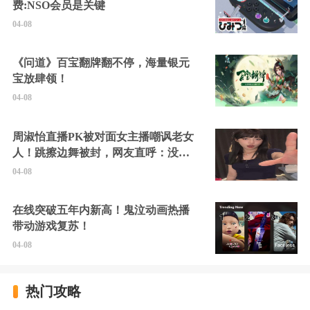
费:NSO会员是关键
04-08
《问道》百宝翻牌翻不停，海量银元
宝放肆领！
04-08
周淑怡直播PK被对面女主播嘲讽老女
人！跳擦边舞被封，网友直呼：没边
硬擦封的好！
04-08
在线突破五年内新高！鬼泣动画热播
带动游戏复苏！
04-08
热门攻略