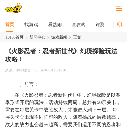
找游戏
看热闹
查攻略
评测
新游
首页
>
>
>
18183首页
新闻中心
游戏新闻
正文
《火影忍者：忍者新世代》幻境探险玩法
攻略！
来源：18183整合
VC
26-05-08 16:46:56
一、前言：
在《火影忍者：忍者新世代》中，幻境探险是以赛
季形式开启的玩法，活动持续两周，总共有50层关卡，
需要在每层关卡中战胜敌人，才能进入到下一层。 每
层关卡会出现不同阵容的敌人，随着挑战的层数越高，
敌人的战力也会越来越高，需要我们运用不同的忍者和