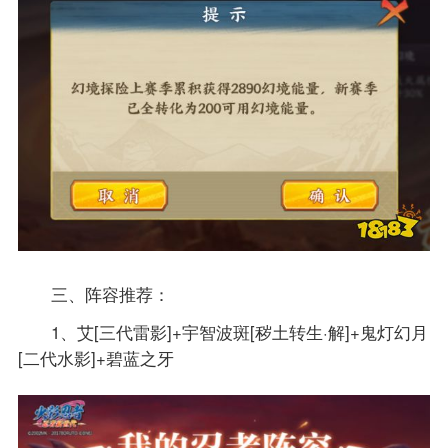
三、阵容推荐：
1、艾[三代雷影]+宇智波斑[秽土转生·解]+鬼灯幻月
[二代水影]+碧蓝之牙