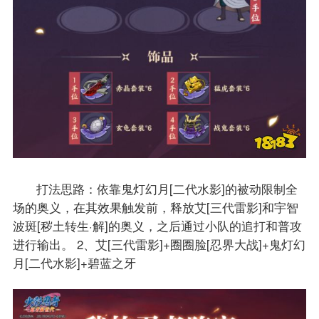
打法思路：依靠鬼灯幻月[二代水影]的被动限制全
场的奥义，在其效果触发前，释放艾[三代雷影]和宇智
波斑[秽土转生·解]的奥义，之后通过小队的追打和普攻
进行输出。 2、艾[三代雷影]+圈圈脸[忍界大战]+鬼灯幻
月[二代水影]+碧蓝之牙