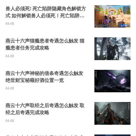
兽人必须死! 死亡陷阱隐藏角色解锁方
式 如何解锁兽人必须死！死亡陷阱中
的隐藏角色
04-08
燕云十六声猫瘾患者奇遇怎么触发 猫
瘾患者任务完成攻略
04-08
燕云十六声神秘的借条奇遇怎么触发
绝世财宝秘籍好酒位置一览
04-08
燕云十六声取经之后奇遇怎么触发 取
经之后奇遇完成攻略
04-08