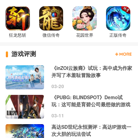
狂龙怒斩
微信传奇
花园世界
正版传奇
游戏评测
《inZOI云族裔》试玩：高中成为作家
并写了本羞耻冒险故事
03-20
《PUBG: BLINDSPOT》Demo试
玩：这可能是育碧公司最想做的游戏
03-11
高达SD世纪永恒测评：高达IP游戏一
次大胆的玩法尝试