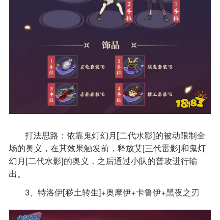
打法思路：依靠鬼灯幻月[二代水影]的被动限制全
场的奥义，在其效果触发前，释放艾[三代雷影]和鬼灯
幻月[二代水影]的奥义，之后通过小队的普攻进行输
出。
3、特洛伊[秽土转生]+奥摩伊+卡鲁伊+黑夜之刃