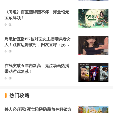
《问道》百宝翻牌翻不停，海量银元
宝放肆领！
04-08
周淑怡直播PK被对面女主播嘲讽老女
人！跳擦边舞被封，网友直呼：没边
硬擦封的好！
04-08
在线突破五年内新高！鬼泣动画热播
带动游戏复苏！
04-08
热门攻略
兽人必须死! 死亡陷阱隐藏角色解锁方