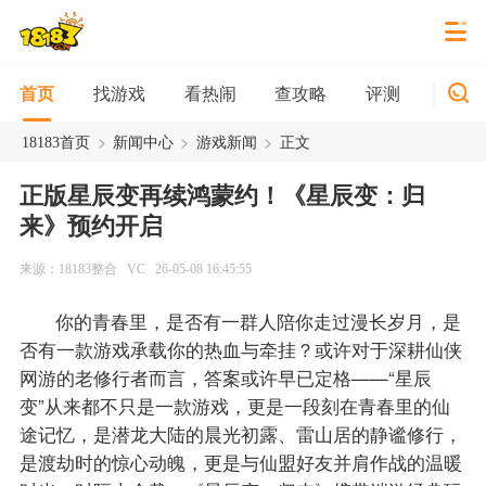
找游戏
看热闹
查攻略
评测
新游
首页
>
>
>
18183首页
新闻中心
游戏新闻
正文
正版星辰变再续鸿蒙约！《星辰变：归
来》预约开启
来源：18183整合
VC
26-05-08 16:45:55
你的青春里，是否有一群人陪你走过漫长岁月，是
否有一款游戏承载你的热血与牵挂？或许对于深耕仙侠
网游的老修行者而言，答案或许早已定格——“星辰
变”从来都不只是一款游戏，更是一段刻在青春里的仙
途记忆，是潜龙大陆的晨光初露、雷山居的静谧修行，
是渡劫时的惊心动魄，更是与仙盟好友并肩作战的温暖