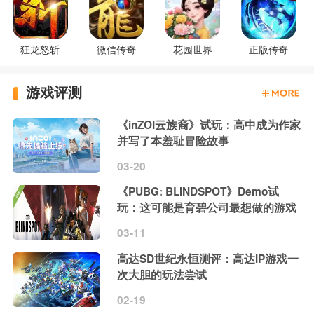
狂龙怒斩
微信传奇
花园世界
正版传奇
游戏评测
《inZOI云族裔》试玩：高中成为作家
并写了本羞耻冒险故事
03-20
《PUBG: BLINDSPOT》Demo试
玩：这可能是育碧公司最想做的游戏
03-11
高达SD世纪永恒测评：高达IP游戏一
次大胆的玩法尝试
02-19