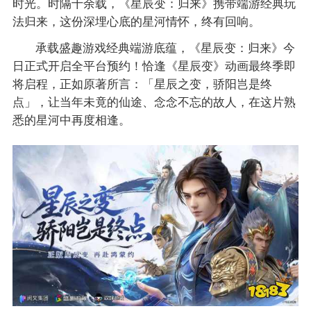
时光。时隔十余载，《星辰变：归来》携带端游经典玩
法归来，这份深埋心底的星河情怀，终有回响。
承载盛趣游戏经典端游底蕴，《星辰变：归来》今
日正式开启全平台预约！恰逢《星辰变》动画最终季即
将启程，正如原著所言：「星辰之变，骄阳岂是终
点」，让当年未竟的仙途、念念不忘的故人，在这片熟
悉的星河中再度相逢。