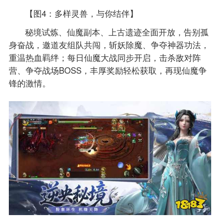
【图4：多样灵兽，与你结伴】
秘境试炼、仙魔副本、上古遗迹全面开放，告别孤
身奋战，邀道友组队共闯，斩妖除魔、争夺神器功法，
重温热血羁绊；每日仙魔大战同步开启，击杀敌对阵
营、争夺战场BOSS，丰厚奖励轻松获取，再现仙魔争
锋的激情。