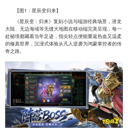
【图1：星辰变归来】
《星辰变：归来》复刻小说与端游经典场景，潜龙
大陆、无边海域等无缝大地图在移动端完美呈现，每一
处秘境都藏着当年足迹，指尖轻点便能重返热血又温柔
的修真世界，沉浸式体验从凡人逆袭为鸿蒙掌控者的传
奇之路。