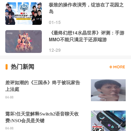
极致的操作表演秀，绽放在了花园之
岛
01-15
《最终幻想14水晶世界》评测：手游
MMO不能只满足于还原端游
12-29
热门新闻
差评如潮的《三国杀》终于被玩家告
上法庭
04-08
蔫坏!任天堂解释Switch2语音聊天收
费:NSO会员是关键
04-08