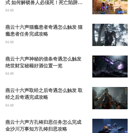
式 如何解锁兽人必须死！死亡陷阱中
的隐藏角色
04-08
燕云十六声猫瘾患者奇遇怎么触发 猫
瘾患者任务完成攻略
04-08
燕云十六声神秘的借条奇遇怎么触发
绝世财宝秘籍好酒位置一览
04-08
燕云十六声取经之后奇遇怎么触发 取
经之后奇遇完成攻略
04-08
燕云十六声方孔铸归思任务怎么完成
金沙川万事知方孔铸归思攻略