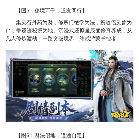
【图5：秘境万千，道友同行】
集灵石丹药为财，修宗门绝学为法，携道侣灵兽为
伴，争遗迹秘境为地。沉浸式还原星辰变修真养成，从
凡人修炼渡劫，一路突破境界，终成鸿蒙掌控者！
【图6：财法侣地，道途自定】