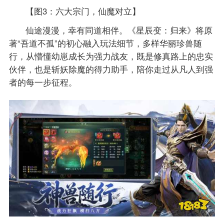
【图3：六大宗门，仙魔对立】
仙途漫漫，幸有同道相伴。《星辰变：归来》将原
著“吾道不孤”的初心融入玩法细节，多样华丽珍兽随
行，从懵懂幼崽成长为强力战友，既是修真路上的忠实
伙伴，也是斩妖除魔的得力助手，陪你走过从凡人到强
者的每一步征程。