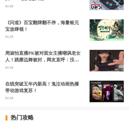
04-08
《问道》百宝翻牌翻不停，海量银元
宝放肆领！
04-08
周淑怡直播PK被对面女主播嘲讽老女
人！跳擦边舞被封，网友直呼：没边
硬擦封的好！
04-08
在线突破五年内新高！鬼泣动画热播
带动游戏复苏！
04-08
热门攻略