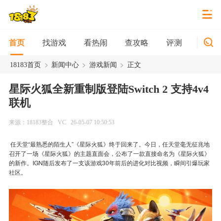
找游戏
看热闹
查攻略
评测
新游
首页
>
>
>
18183首页
新闻中心
游戏新闻
正文
星际火狐全新重制版登陆Switch 2 支持4v4
联机
来源：18183整合
VC
26-05-07 10:50:53
任天堂“最熟悉的陌生人”《星际火狐》终于回来了。今日，任天堂毫无征兆地
召开了一场《星际火狐》的主题直面会，公布了一款直接命名为《星际火狐》
的新作。IGN随后发布了一支该游戏30年前后的进化对比视频，瞬间引爆玩家
社区。