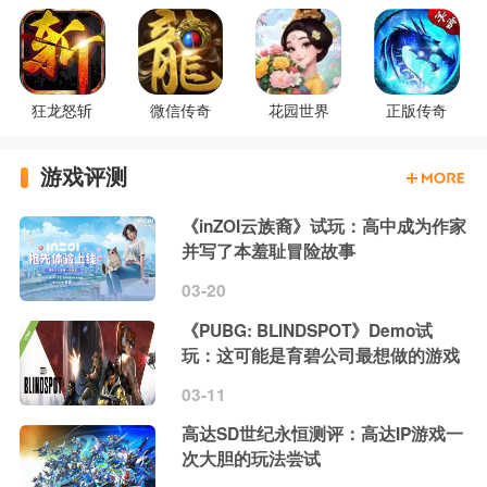
狂龙怒斩
微信传奇
花园世界
正版传奇
游戏评测
《inZOI云族裔》试玩：高中成为作家
并写了本羞耻冒险故事
03-20
《PUBG: BLINDSPOT》Demo试
玩：这可能是育碧公司最想做的游戏
03-11
高达SD世纪永恒测评：高达IP游戏一
次大胆的玩法尝试