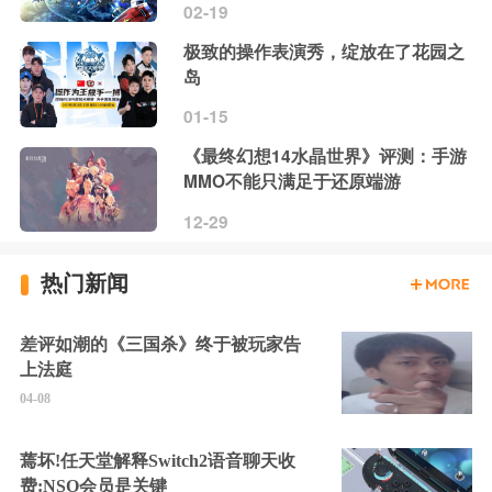
02-19
极致的操作表演秀，绽放在了花园之
岛
01-15
《最终幻想14水晶世界》评测：手游
MMO不能只满足于还原端游
12-29
热门新闻
差评如潮的《三国杀》终于被玩家告
上法庭
04-08
蔫坏!任天堂解释Switch2语音聊天收
费:NSO会员是关键