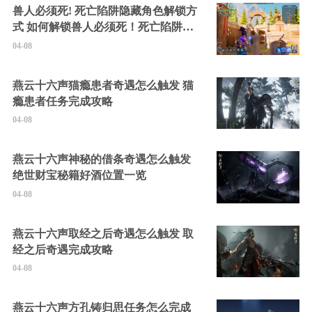
兽人必须死! 死亡陷阱隐藏角色解锁方
式 如何解锁兽人必须死！死亡陷阱中
的隐藏角色
04-08
燕云十六声猫瘾患者奇遇怎么触发 猫
瘾患者任务完成攻略
04-08
燕云十六声神秘的借条奇遇怎么触发
绝世财宝秘籍好酒位置一览
04-08
燕云十六声取经之后奇遇怎么触发 取
经之后奇遇完成攻略
04-08
燕云十六声方孔铸归思任务怎么完成