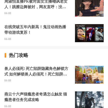
周淑怡直播PK被对面女主播嘲讽老女
人！跳擦边舞被封，网友直呼：没边
硬擦封的好！
04-08
在线突破五年内新高！鬼泣动画热播
带动游戏复苏！
04-08
热门攻略
兽人必须死! 死亡陷阱隐藏角色解锁方
式 如何解锁兽人必须死！死亡陷阱中
的隐藏角色
04-08
燕云十六声猫瘾患者奇遇怎么触发 猫
瘾患者任务完成攻略
04-08