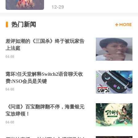
12-29
热门新闻
差评如潮的《三国杀》终于被玩家告
上法庭
04-08
蔫坏!任天堂解释Switch2语音聊天收
费:NSO会员是关键
04-08
《问道》百宝翻牌翻不停，海量银元
宝放肆领！
04-08