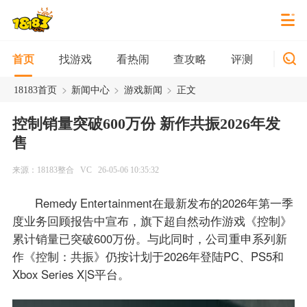
找游戏
看热闹
查攻略
评测
新游
首页
>
>
>
18183首页
新闻中心
游戏新闻
正文
控制销量突破600万份 新作共振2026年发
售
来源：18183整合
VC
26-05-06 10:35:32
Remedy Entertainment在最新发布的2026年第一季
度业务回顾报告中宣布，旗下超自然动作游戏《控制》
累计销量已突破600万份。与此同时，公司重申系列新
作《控制：共振》仍按计划于2026年登陆PC、PS5和
Xbox Series X|S平台。