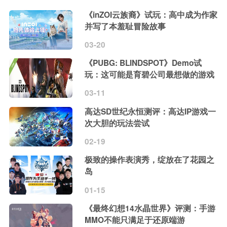
《inZOI云族裔》试玩：高中成为作家
并写了本羞耻冒险故事
03-20
《PUBG: BLINDSPOT》Demo试
玩：这可能是育碧公司最想做的游戏
03-11
高达SD世纪永恒测评：高达IP游戏一
次大胆的玩法尝试
02-19
极致的操作表演秀，绽放在了花园之
岛
01-15
《最终幻想14水晶世界》评测：手游
MMO不能只满足于还原端游