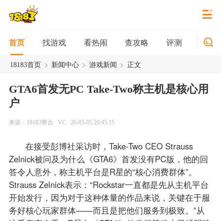
找游戏
看热闹
查攻略
评测
新游
首页
>
>
>
18183首页
新闻中心
游戏新闻
正文
GTA6首发无PC Take-Two称主机是核心用
户
来源：18183整合
VC
26-05-05 20:45:15
在接受彭博社采访时，Take-Two CEO Strauss
Zelnick被问及为什么《GTA6》首发没有PC版，他的回
答令人意外，称主机平台是R星的“核心消费群体”。
Strauss Zelnick表示：“Rockstar一直都是先从主机平台
开始发行，因为对于这种体量的作品来说，关键在于服
务好核心玩家群体——而且是把他们服务到极致。”从