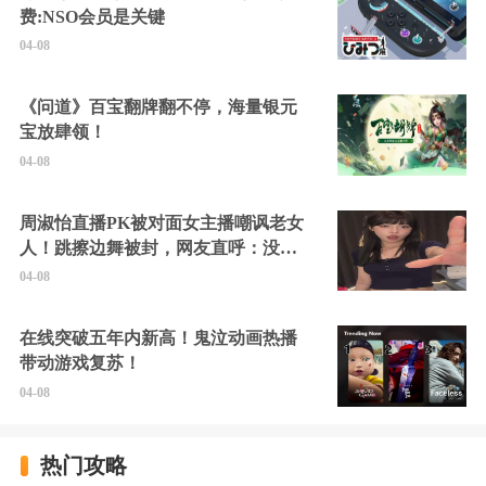
费:NSO会员是关键
04-08
《问道》百宝翻牌翻不停，海量银元
宝放肆领！
04-08
周淑怡直播PK被对面女主播嘲讽老女
人！跳擦边舞被封，网友直呼：没边
硬擦封的好！
04-08
在线突破五年内新高！鬼泣动画热播
带动游戏复苏！
04-08
热门攻略