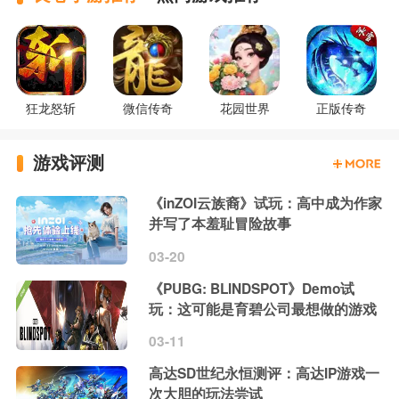
狂龙怒斩
微信传奇
花园世界
正版传奇
游戏评测
《inZOI云族裔》试玩：高中成为作家
并写了本羞耻冒险故事
03-20
《PUBG: BLINDSPOT》Demo试
玩：这可能是育碧公司最想做的游戏
03-11
高达SD世纪永恒测评：高达IP游戏一
次大胆的玩法尝试