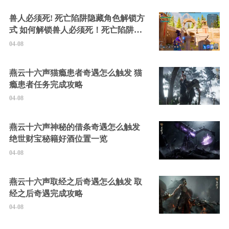
兽人必须死! 死亡陷阱隐藏角色解锁方
式 如何解锁兽人必须死！死亡陷阱中
的隐藏角色
04-08
燕云十六声猫瘾患者奇遇怎么触发 猫
瘾患者任务完成攻略
04-08
燕云十六声神秘的借条奇遇怎么触发
绝世财宝秘籍好酒位置一览
04-08
燕云十六声取经之后奇遇怎么触发 取
经之后奇遇完成攻略
04-08