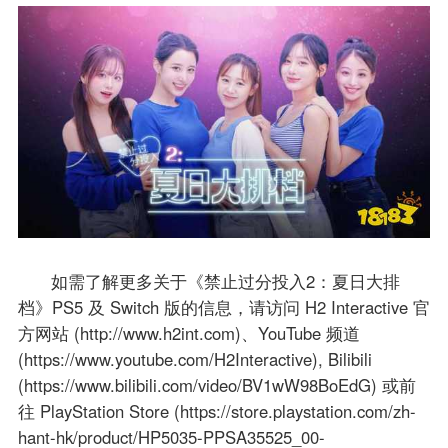
如需了解更多关于《禁止过分投入2：夏日大排
档》PS5 及 Switch 版的信息，请访问 H2 Interactive 官
方网站 (http://www.h2int.com)、YouTube 频道
(https://www.youtube.com/H2Interactive), Bilibili
(https://www.bilibili.com/video/BV1wW98BoEdG) 或前
往 PlayStation Store (https://store.playstation.com/zh-
hant-hk/product/HP5035-PPSA35525_00-