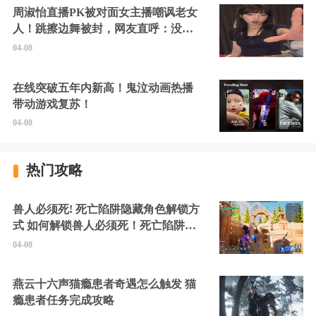
周淑怡直播PK被对面女主播嘲讽老女
人！跳擦边舞被封，网友直呼：没边
硬擦封的好！
04-08
在线突破五年内新高！鬼泣动画热播
带动游戏复苏！
04-08
热门攻略
兽人必须死! 死亡陷阱隐藏角色解锁方
式 如何解锁兽人必须死！死亡陷阱中
的隐藏角色
04-08
燕云十六声猫瘾患者奇遇怎么触发 猫
瘾患者任务完成攻略