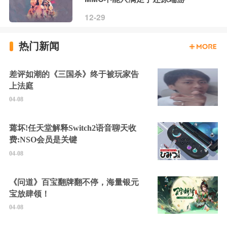
12-29
热门新闻
差评如潮的《三国杀》终于被玩家告
上法庭
04-08
蔫坏!任天堂解释Switch2语音聊天收
费:NSO会员是关键
04-08
《问道》百宝翻牌翻不停，海量银元
宝放肆领！
04-08