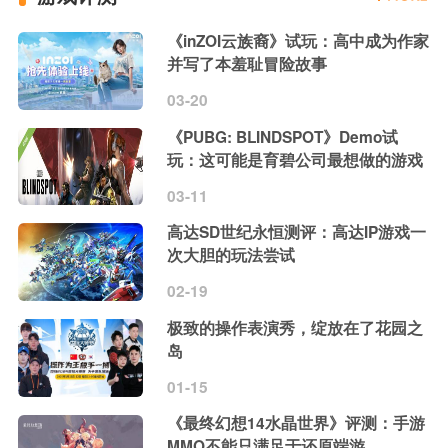
《inZOI云族裔》试玩：高中成为作家
并写了本羞耻冒险故事
03-20
《PUBG: BLINDSPOT》Demo试
玩：这可能是育碧公司最想做的游戏
03-11
高达SD世纪永恒测评：高达IP游戏一
次大胆的玩法尝试
02-19
极致的操作表演秀，绽放在了花园之
岛
01-15
《最终幻想14水晶世界》评测：手游
MMO不能只满足于还原端游