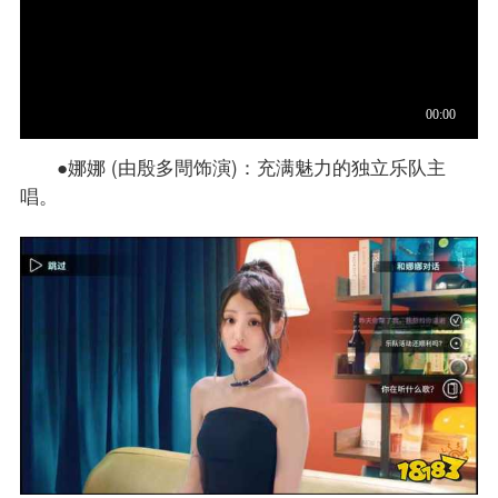
●娜娜 (由殷多閜饰演)：充满魅力的独立乐队主
唱。