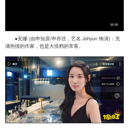
●安娜 (由申知原/申祚弦，艺名 Johyun 饰演)：充
满热情的作家，也是大排档的常客。