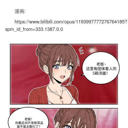
漫画:
https://www.bilibili.com/opus/1193997777276764185?
spm_id_from=333.1387.0.0