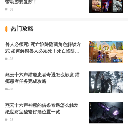
带动游戏复苏！
04-08
热门攻略
兽人必须死! 死亡陷阱隐藏角色解锁方
式 如何解锁兽人必须死！死亡陷阱中
的隐藏角色
04-08
燕云十六声猫瘾患者奇遇怎么触发 猫
瘾患者任务完成攻略
04-08
燕云十六声神秘的借条奇遇怎么触发
绝世财宝秘籍好酒位置一览
04-08