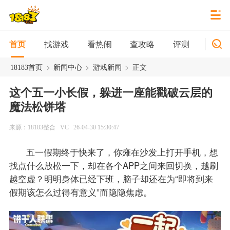
找游戏
看热闹
查攻略
评测
新游
首页
>
>
>
18183首页
新闻中心
游戏新闻
正文
这个五一小长假，躲进一座能戳破云层的
魔法松饼塔
来源：18183整合
VC
26-04-30 15:30:47
五一假期终于快来了，你瘫在沙发上打开手机，想
找点什么放松一下，却在各个APP之间来回切换，越刷
越空虚？明明身体已经下班，脑子却还在为“即将到来
假期该怎么过得有意义”而隐隐焦虑。