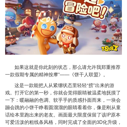
如果这就是你此刻的状态，那么请允许我郑重推荐
一款假期专属的精神按摩”——《饼干人联盟》。
这是一款能把人从紧绷状态里轻轻“捞”出来的游
戏。打开它的第一秒，你就会觉得眼睛被温柔地抚摸了
一下：暖融融的色调、软乎乎的质感扑面而来，一块会
蹦会跳的小饼干睁着圆溜溜的眼睛看着你，像是刚从童
话绘本里跑出来的老友。画面最大限度保留了该IP原本
可爱活泼的粗线条风格，同时完成了全面的3D化升级，