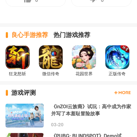
良心手游推荐
热门游戏推荐
狂龙怒斩
微信传奇
花园世界
正版传奇
游戏评测
《inZOI云族裔》试玩：高中成为作家
并写了本羞耻冒险故事
03-20
《PUBG: BLINDSPOT》Demo试