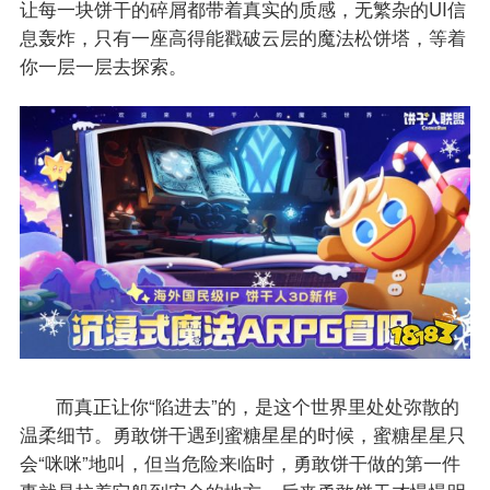
让每一块饼干的碎屑都带着真实的质感，无繁杂的UI信
息轰炸，只有一座高得能戳破云层的魔法松饼塔，等着
你一层一层去探索。
而真正让你“陷进去”的，是这个世界里处处弥散的
温柔细节。勇敢饼干遇到蜜糖星星的时候，蜜糖星星只
会“咪咪”地叫，但当危险来临时，勇敢饼干做的第一件