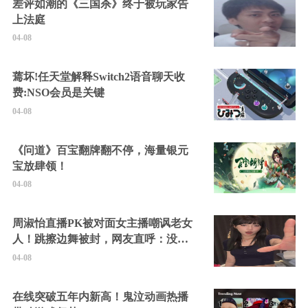
差评如潮的《三国杀》终于被玩家告
上法庭
04-08
蔫坏!任天堂解释Switch2语音聊天收
费:NSO会员是关键
04-08
《问道》百宝翻牌翻不停，海量银元
宝放肆领！
04-08
周淑怡直播PK被对面女主播嘲讽老女
人！跳擦边舞被封，网友直呼：没边
硬擦封的好！
04-08
在线突破五年内新高！鬼泣动画热播