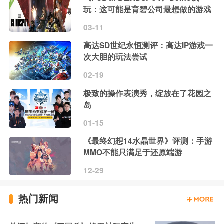
玩：这可能是育碧公司最想做的游戏
03-11
高达SD世纪永恒测评：高达IP游戏一
次大胆的玩法尝试
02-19
极致的操作表演秀，绽放在了花园之
岛
01-15
《最终幻想14水晶世界》评测：手游
MMO不能只满足于还原端游
12-29
热门新闻