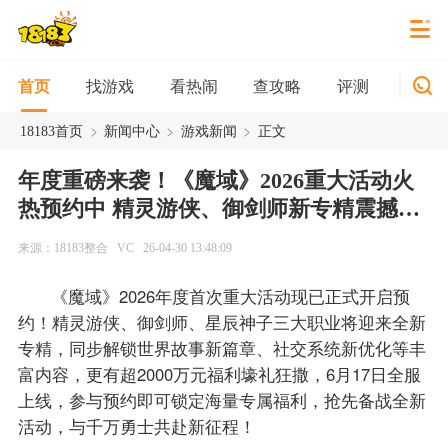
找游戏
看热闹
查攻略
评测
新游
首页
>
>
>
18183首页
新闻中心
游戏新闻
正文
年度重磅来袭！《魔域》2026重大活动火
热预约中 精灵游侠、御剑师新专精震撼亮
相
来源：18183整合
VC
26-04-30 13:48:09
《魔域》2026年度首次重大活动现已正式开启预
约！精灵游侠、御剑师、星辰神子三大职业将迎来全新
专精，同步解锁世界故事新篇章、社交系统新优化等丰
富内容，更有超2000万元福利壕礼狂撒，6月17日全服
上线，参与预约即可锁定海量专属福利，抢先备战全新
活动，与千万勇士共赴新征程！