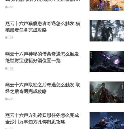
的隐藏角色
04-08
燕云十六声猫瘾患者奇遇怎么触发 猫
瘾患者任务完成攻略
04-08
燕云十六声神秘的借条奇遇怎么触发
绝世财宝秘籍好酒位置一览
04-08
燕云十六声取经之后奇遇怎么触发 取
经之后奇遇完成攻略
04-08
燕云十六声方孔铸归思任务怎么完成
金沙川万事知方孔铸归思攻略