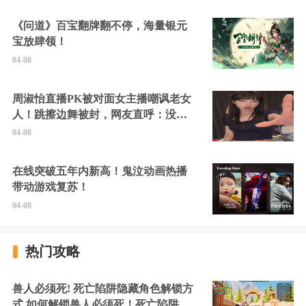
《问道》百宝翻牌翻不停，海量银元
宝放肆领！
04-08
周淑怡直播PK被对面女主播嘲讽老女
人！跳擦边舞被封，网友直呼：没边
硬擦封的好！
04-08
在线突破五年内新高！鬼泣动画热播
带动游戏复苏！
04-08
热门攻略
兽人必须死! 死亡陷阱隐藏角色解锁方
式 如何解锁兽人必须死！死亡陷阱中