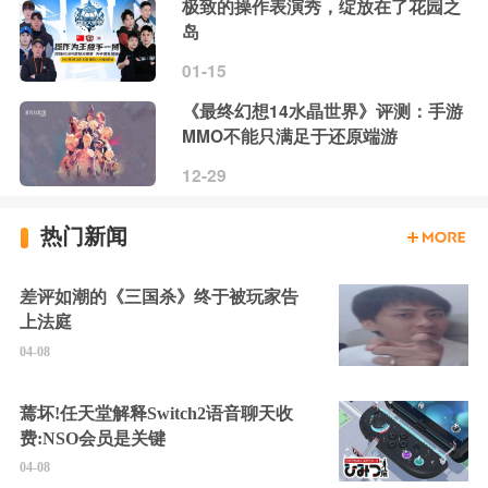
极致的操作表演秀，绽放在了花园之
岛
01-15
《最终幻想14水晶世界》评测：手游
MMO不能只满足于还原端游
12-29
热门新闻
差评如潮的《三国杀》终于被玩家告
上法庭
04-08
蔫坏!任天堂解释Switch2语音聊天收
费:NSO会员是关键
04-08