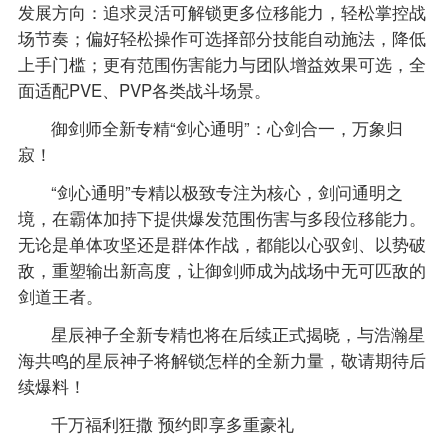
发展方向：追求灵活可解锁更多位移能力，轻松掌控战
场节奏；偏好轻松操作可选择部分技能自动施法，降低
上手门槛；更有范围伤害能力与团队增益效果可选，全
面适配PVE、PVP各类战斗场景。
御剑师全新专精“剑心通明”：心剑合一，万象归
寂！
“剑心通明”专精以极致专注为核心，剑问通明之
境，在霸体加持下提供爆发范围伤害与多段位移能力。
无论是单体攻坚还是群体作战，都能以心驭剑、以势破
敌，重塑输出新高度，让御剑师成为战场中无可匹敌的
剑道王者。
星辰神子全新专精也将在后续正式揭晓，与浩瀚星
海共鸣的星辰神子将解锁怎样的全新力量，敬请期待后
续爆料！
千万福利狂撒 预约即享多重豪礼