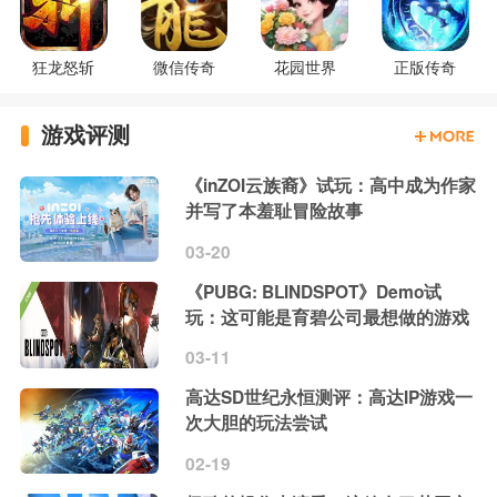
狂龙怒斩
微信传奇
花园世界
正版传奇
游戏评测
《inZOI云族裔》试玩：高中成为作家
并写了本羞耻冒险故事
03-20
《PUBG: BLINDSPOT》Demo试
玩：这可能是育碧公司最想做的游戏
03-11
高达SD世纪永恒测评：高达IP游戏一
次大胆的玩法尝试
02-19