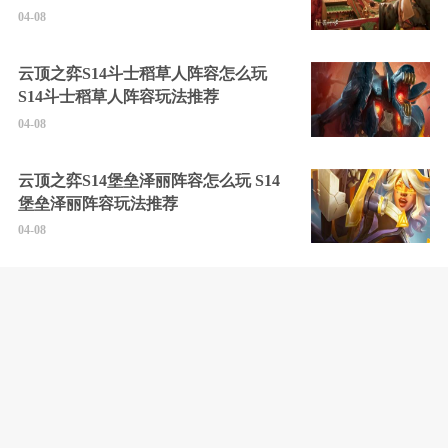
04-08
云顶之弈S14斗士稻草人阵容怎么玩
S14斗士稻草人阵容玩法推荐
04-08
云顶之弈S14堡垒泽丽阵容怎么玩 S14
堡垒泽丽阵容玩法推荐
04-08
云顶之弈S14圣灵杀手劫阵容怎么玩
S14圣灵杀手劫阵容推荐
04-08
云顶之弈14赛季最强阵容有什么 14赛
季11套强势阵容推荐一览
04-08