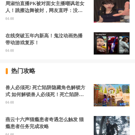
周淑怡直播PK被对面女主播嘲讽老女
人！跳擦边舞被封，网友直呼：没边
硬擦封的好！
04-08
在线突破五年内新高！鬼泣动画热播
带动游戏复苏！
04-08
热门攻略
兽人必须死! 死亡陷阱隐藏角色解锁方
式 如何解锁兽人必须死！死亡陷阱中
的隐藏角色
04-08
燕云十六声猫瘾患者奇遇怎么触发 猫
瘾患者任务完成攻略
04-08