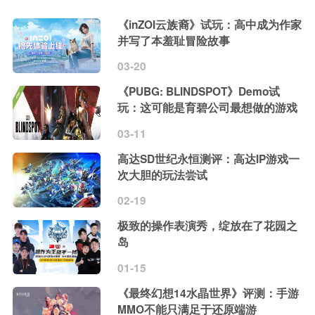
《inZOI云族裔》试玩：高中成为作家
并写了本羞耻冒险故事
03-20
《PUBG: BLINDSPOT》Demo试
玩：这可能是育碧公司最想做的游戏
03-11
高达SD世纪永恒测评：高达IP游戏一
次大胆的玩法尝试
02-19
极致的操作表演秀，绽放在了花园之
岛
01-15
《最终幻想14水晶世界》评测：手游
MMO不能只满足于还原端游