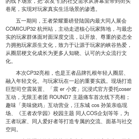
的线下场景，把“农友”们的社交需求从屏幕里带到街头
巷尾，实现对玩家真实生活场景的渗透。
五一期间，王者荣耀重磅登陆国内最大同人展会
COMICUP32 杭州站，主动走进核心玩家阵地，与最忠
实的玩家群体面对面深度交流，以开放、尊重的姿态全
力拥抱玩家原生文化，致力于让源于玩家的峡谷热爱，
从圈层梗文化成长为更多人知晓、认可的大众流行文
化。
本次CP32亮相，也是王者品牌扎根年轻人圈层、
融入年轻文化、与玩家玩在一起的重要实践。现场打造
巨型司空震装置、「震 er 小窝」沉浸式官方委托coser
互动，无限王者团 ROUND7 主题痛车首次线下亮相；
趣味「美味烧鸡」互动营业，汪东城 cos 孙策亲临现
场、《王者农学园》校园主题 同人COS企划等等，为
王者玩家、同人爱好者等打造专属的交流、面基与社交
空间。