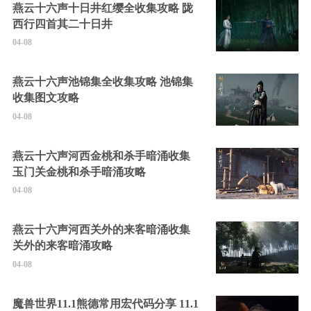
燕云十六声十日井红缨全收集攻略 陇
西行四首其二十日井
04-08
燕云十六声池锦集全收集攻略 池锦集
收集图文攻略
04-08
燕云十六声河西金桃和杀手暗涌收集
玉门关金桃和杀手暗涌攻略
04-08
燕云十六声河西关外的来客暗涌收集
关外的来客暗涌攻略
04-08
魔兽世界11.1熊德常用宏代码分享 11.1