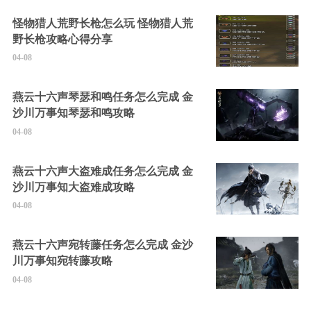
怪物猎人荒野长枪怎么玩 怪物猎人荒
野长枪攻略心得分享
04-08
燕云十六声琴瑟和鸣任务怎么完成 金
沙川万事知琴瑟和鸣攻略
04-08
燕云十六声大盗难成任务怎么完成 金
沙川万事知大盗难成攻略
04-08
燕云十六声宛转藤任务怎么完成 金沙
川万事知宛转藤攻略
04-08