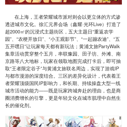
在上海，王者荣耀城市派对则会以更立体的方式渗
透进城市文化。徐汇元界会场（鑫耀·光环Live）打造了
超2000㎡的沉浸式主题街区，五大主题日“重返农学
园”、“农梗开放日”、“小王观影节”、“一起蹦农迪”、“五
五开嘿日”让玩家每天都有新玩法；黄浦文旅PartyWalk
集章活动贯穿整个五月，串联豫园、田子坊、外滩、南
京路等八大地标，玩家在领取地图完成打卡后，即可抽
取“王者限定谷子”与黄浦文旅联名周边，实现了游戏IP
与都市漫游的深度结合。三区的差异化设计，代表着王
者荣耀顶级国民IP影响力，和长期、持续操盘大型一线
城市活动的能力——既是玩家跨城奔赴的理由，也是商
圈消费增长的引擎，更是年轻文化在城市肌理中自然生
长的催化剂。