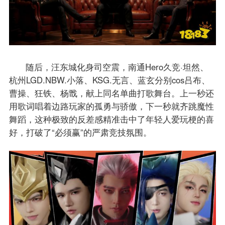
随后，汪东城化身司空震，南通Hero久竞·坦然、
杭州LGD.NBW.小落、KSG.无言、蓝玄分别cos吕布、
曹操、狂铁、杨戬，献上同名单曲打歌舞台。上一秒还
用歌词唱着边路玩家的孤勇与骄傲，下一秒就齐跳魔性
舞蹈，这种极致的反差感精准击中了年轻人爱玩梗的喜
好，打破了“必须赢”的严肃竞技氛围。