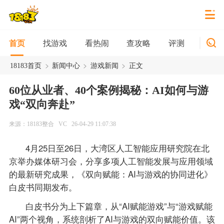
找游戏
看热闹
查攻略
评测
新游
首页
>
>
>
18183首页
新闻中心
游戏新闻
正文
60位从业者、40个案例揭秘：AI如何与游
戏“双向奔赴”
来源：18183整合
VC
26-04-29 11:07:38
4月25日至26日，大湾区人工智能应用研究院在北
京举办媒体研习会，分享多项人工智能发展与应用领域
的最新研究成果，《双向赋能：AI与游戏的协同进化》
白皮书同期发布。
白皮书分为上下篇章，从“AI赋能游戏”与“游戏赋能
AI”两个视角，系统剖析了AI与游戏的双向赋能价值。该