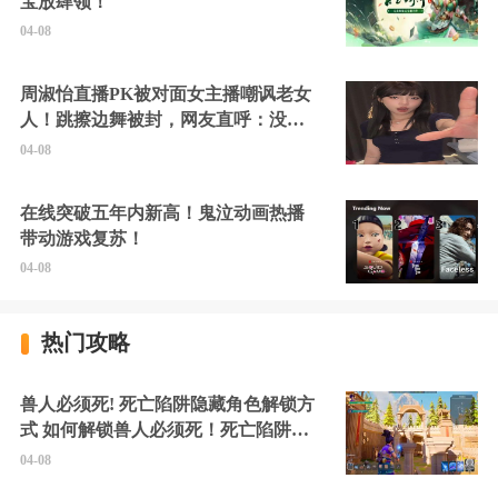
宝放肆领！
04-08
周淑怡直播PK被对面女主播嘲讽老女
人！跳擦边舞被封，网友直呼：没边
硬擦封的好！
04-08
在线突破五年内新高！鬼泣动画热播
带动游戏复苏！
04-08
热门攻略
兽人必须死! 死亡陷阱隐藏角色解锁方
式 如何解锁兽人必须死！死亡陷阱中
的隐藏角色
04-08