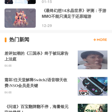
01-15
《最终幻想14水晶世界》评测：手游
MMO不能只满足于还原端游
12-29
热门新闻
差评如潮的《三国杀》终于被玩家告
上法庭
04-08
蔫坏!任天堂解释Switch2语音聊天收
费:NSO会员是关键
04-08
《问道》百宝翻牌翻不停，海量银元