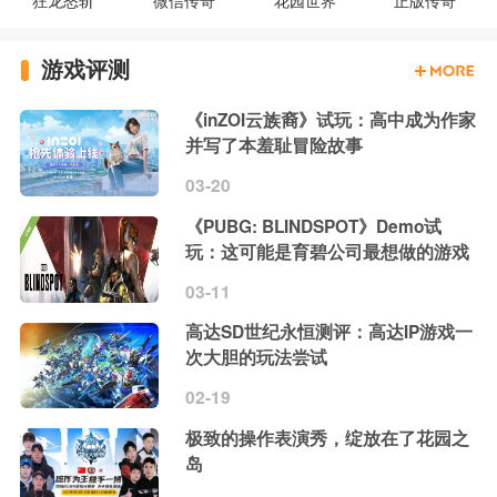
狂龙怒斩
微信传奇
花园世界
正版传奇
游戏评测
《inZOI云族裔》试玩：高中成为作家
并写了本羞耻冒险故事
03-20
《PUBG: BLINDSPOT》Demo试
玩：这可能是育碧公司最想做的游戏
03-11
高达SD世纪永恒测评：高达IP游戏一
次大胆的玩法尝试
02-19
极致的操作表演秀，绽放在了花园之
岛