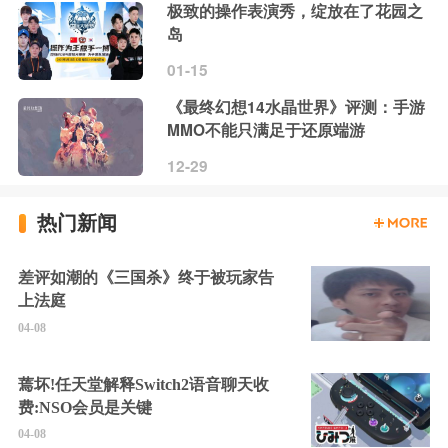
极致的操作表演秀，绽放在了花园之
岛
01-15
《最终幻想14水晶世界》评测：手游
MMO不能只满足于还原端游
12-29
热门新闻
差评如潮的《三国杀》终于被玩家告
上法庭
04-08
蔫坏!任天堂解释Switch2语音聊天收
费:NSO会员是关键
04-08