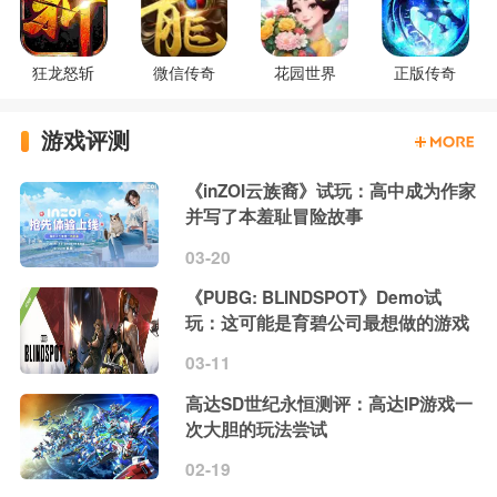
狂龙怒斩
微信传奇
花园世界
正版传奇
游戏评测
《inZOI云族裔》试玩：高中成为作家
并写了本羞耻冒险故事
03-20
《PUBG: BLINDSPOT》Demo试
玩：这可能是育碧公司最想做的游戏
03-11
高达SD世纪永恒测评：高达IP游戏一
次大胆的玩法尝试
02-19