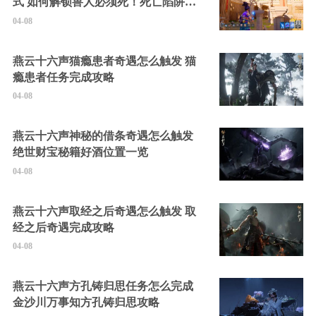
式 如何解锁兽人必须死！死亡陷阱中
的隐藏角色
04-08
燕云十六声猫瘾患者奇遇怎么触发 猫
瘾患者任务完成攻略
04-08
燕云十六声神秘的借条奇遇怎么触发
绝世财宝秘籍好酒位置一览
04-08
燕云十六声取经之后奇遇怎么触发 取
经之后奇遇完成攻略
04-08
燕云十六声方孔铸归思任务怎么完成
金沙川万事知方孔铸归思攻略