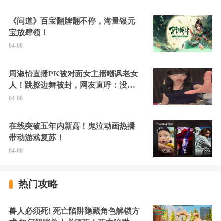
《问道》百宝翻牌翻不停，海量银元
宝放肆领！
04-08
周淑怡直播PK被对面女主播嘲讽老女
人！跳擦边舞被封，网友直呼：没边
硬擦封的好！
04-08
在线突破五年内新高！鬼泣动画热播
带动游戏复苏！
04-08
热门攻略
兽人必须死! 死亡陷阱隐藏角色解锁方