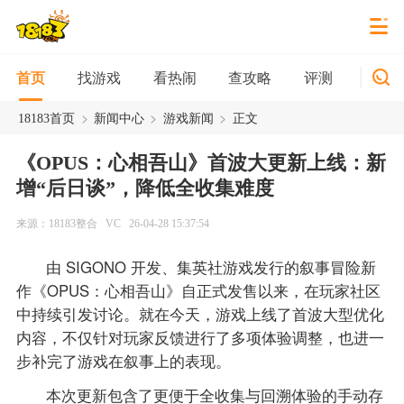
找游戏
看热闹
查攻略
评测
新游
首页
>
>
>
18183首页
新闻中心
游戏新闻
正文
《OPUS：心相吾山》首波大更新上线：新
增“后日谈”，降低全收集难度
来源：18183整合
VC
26-04-28 15:37:54
由 SIGONO 开发、集英社游戏发行的叙事冒险新
作《OPUS：心相吾山》自正式发售以来，在玩家社区
中持续引发讨论。就在今天，游戏上线了首波大型优化
内容，不仅针对玩家反馈进行了多项体验调整，也进一
步补完了游戏在叙事上的表现。
本次更新包含了更便于全收集与回溯体验的手动存