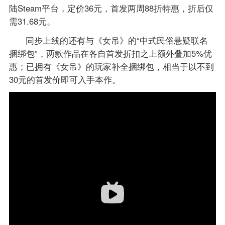
陆Steam平台，定价36元，首发两周88折特惠，折后仅
需31.68元。
同步上线的还有与《女吊》的“中式民俗悬疑联名
捆绑包”，两款作品在各自首发折扣之上额外叠加5%优
惠；已拥有《女吊》的玩家补全捆绑包，相当于以不到
30元的首发价即可入手本作。