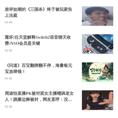
差评如潮的《三国杀》终于被玩家告
上法庭
04-08
蔫坏!任天堂解释Switch2语音聊天收
费:NSO会员是关键
04-08
《问道》百宝翻牌翻不停，海量银元
宝放肆领！
04-08
周淑怡直播PK被对面女主播嘲讽老女
人！跳擦边舞被封，网友直呼：没边
硬擦封的好！
04-08