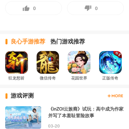
0
0
良心手游推荐
热门游戏推荐
狂龙怒斩
微信传奇
花园世界
正版传奇
游戏评测
《inZOI云族裔》试玩：高中成为作家
并写了本羞耻冒险故事
03-20