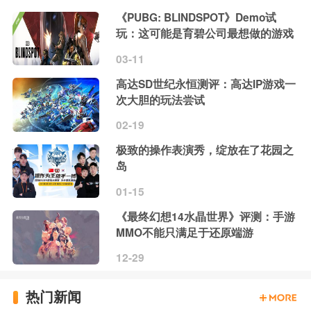
《PUBG: BLINDSPOT》Demo试
玩：这可能是育碧公司最想做的游戏
03-11
高达SD世纪永恒测评：高达IP游戏一
次大胆的玩法尝试
02-19
极致的操作表演秀，绽放在了花园之
岛
01-15
《最终幻想14水晶世界》评测：手游
MMO不能只满足于还原端游
12-29
热门新闻