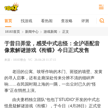
找游戏
看热闹
查攻略
评测
新游
首页
>
>
>
18183首页
新闻中心
游戏新闻
正文
于昔日弄堂，感受中式志怪：全沪语配音
像素解谜游戏《衔蝶》今日正式发售
来源：18183整合
VC
26-04-28 11:37:15
老旧的公寓、吱呀作响的木门、斑驳的墙壁、发黄
的寻人启事，还有走廊深处传来分辨不清的细碎声
响……在民国时期上海的一隅，一出尘封已久的“怪
事”正在悄然上演。
由夫妻档独立团队“包包丁STUDIO”开发的中式志
怪悬疑解谜游戏《衔蝶》，于今日（4月28日）正式登