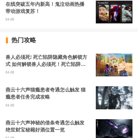
在线突破五年内新高！鬼泣动画热播
带动游戏复苏！
04-08
热门攻略
兽人必须死! 死亡陷阱隐藏角色解锁方
式 如何解锁兽人必须死！死亡陷阱中
的隐藏角色
04-08
燕云十六声猫瘾患者奇遇怎么触发 猫
瘾患者任务完成攻略
04-08
燕云十六声神秘的借条奇遇怎么触发
绝世财宝秘籍好酒位置一览