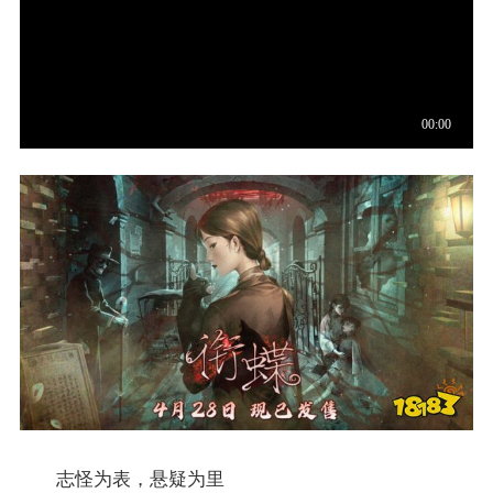
志怪为表，悬疑为里