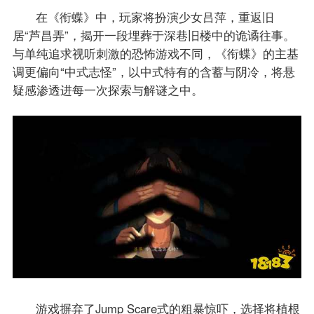
在《衔蝶》中，玩家将扮演少女吕萍，重返旧
居“芦昌弄”，揭开一段埋葬于深巷旧楼中的诡谲往事。
与单纯追求视听刺激的恐怖游戏不同，《衔蝶》的主基
调更偏向“中式志怪”，以中式特有的含蓄与阴冷，将悬
疑感渗透进每一次探索与解谜之中。
游戏摒弃了Jump Scare式的粗暴惊吓，选择将植根