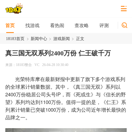
找游戏
看热闹
查攻略
评测
新游
首页
>
>
>
18183首页
新闻中心
游戏新闻
正文
真三国无双系列2400万份 仁王破千万
来源：18183整合
VC
26-04-28 10:30:40
光荣特库摩在最新财报中更新了旗下多个游戏系列
的全球累计销量数据。其中，《真三国无双》系列以
2400万份稳居公司头号IP，而《死或生》与《信长的野
望》系列均达到1100万份。值得一提的是，《仁王》系
列累计销量已突破1000万份，成为公司近年增长最快的
品牌之一。