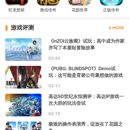
狂龙怒斩
微信传奇
花园世界
正版传奇
游戏评测
《inZOI云族裔》试玩：高中成为作家
并写了本羞耻冒险故事
03-20
《PUBG: BLINDSPOT》Demo试
玩：这可能是育碧公司最想做的游戏
03-11
高达SD世纪永恒测评：高达IP游戏一
次大胆的玩法尝试
02-19
极致的操作表演秀，绽放在了花园之