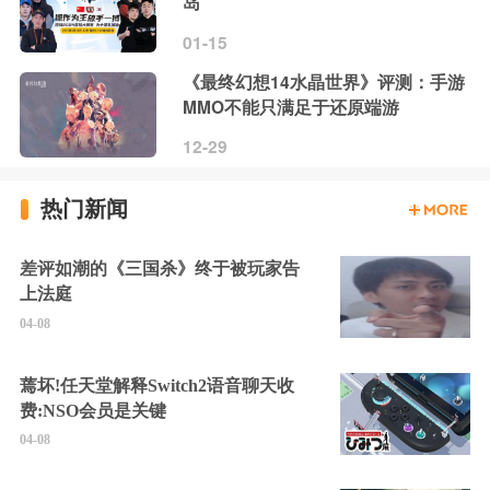
岛
01-15
《最终幻想14水晶世界》评测：手游
MMO不能只满足于还原端游
12-29
热门新闻
差评如潮的《三国杀》终于被玩家告
上法庭
04-08
蔫坏!任天堂解释Switch2语音聊天收
费:NSO会员是关键
04-08