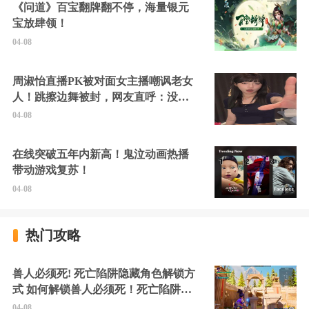
《问道》百宝翻牌翻不停，海量银元
宝放肆领！
04-08
周淑怡直播PK被对面女主播嘲讽老女
人！跳擦边舞被封，网友直呼：没边
硬擦封的好！
04-08
在线突破五年内新高！鬼泣动画热播
带动游戏复苏！
04-08
热门攻略
兽人必须死! 死亡陷阱隐藏角色解锁方
式 如何解锁兽人必须死！死亡陷阱中
的隐藏角色
04-08