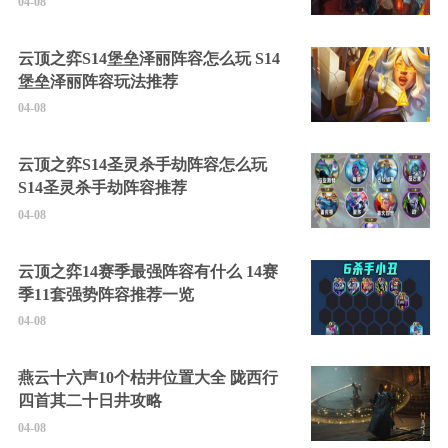
04-08
云顶之弈S14堡垒泽丽阵容怎么玩 S14
堡垒泽丽阵容玩法推荐
04-08
云顶之弈S14圣灵杀手劫阵容怎么玩
S14圣灵杀手劫阵容推荐
04-08
云顶之弈14赛季最强阵容有什么 14赛
季11套强势阵容推荐一览
04-08
燕云十六声10个枯井位置大全 陇西行
四首其二十日井攻略
04-08