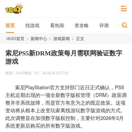
找游戏
看热闹
查攻略
评测
新游
首页
>
>
>
18183首页
新闻中心
游戏新闻
正文
索尼PS5新DRM政策每月需联网验证数字
游戏
来源：18183整合
VC
26-04-28 10:27:43
索尼PlayStation官方支持部门近日正式确认，PS5
主机近期出现的一项全新数字版权管理（DRM）政策调
整并非系统故障，而是官方有意为之的既定政策。这项
变动将从根本上改变玩家离线游玩数字版游戏的方式。
此次调整旨在加强数字版权控制，主要针对2026年3月
系统更新后购买的所有数字版游戏。