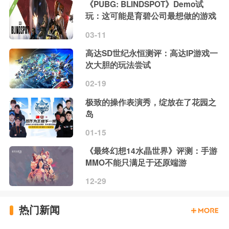
《PUBG: BLINDSPOT》Demo试
玩：这可能是育碧公司最想做的游戏
03-11
高达SD世纪永恒测评：高达IP游戏一
次大胆的玩法尝试
02-19
极致的操作表演秀，绽放在了花园之
岛
01-15
《最终幻想14水晶世界》评测：手游
MMO不能只满足于还原端游
12-29
热门新闻