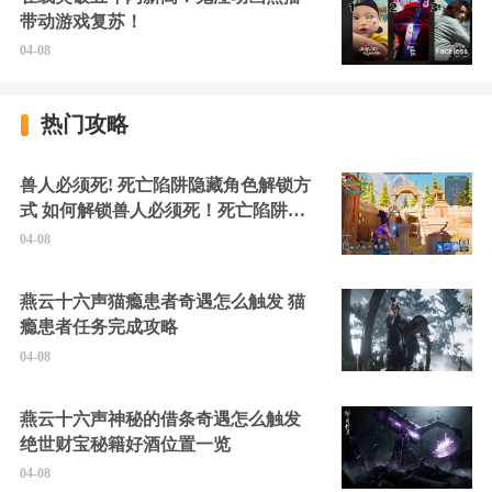
带动游戏复苏！
04-08
热门攻略
兽人必须死! 死亡陷阱隐藏角色解锁方
式 如何解锁兽人必须死！死亡陷阱中
的隐藏角色
04-08
燕云十六声猫瘾患者奇遇怎么触发 猫
瘾患者任务完成攻略
04-08
燕云十六声神秘的借条奇遇怎么触发
绝世财宝秘籍好酒位置一览
04-08