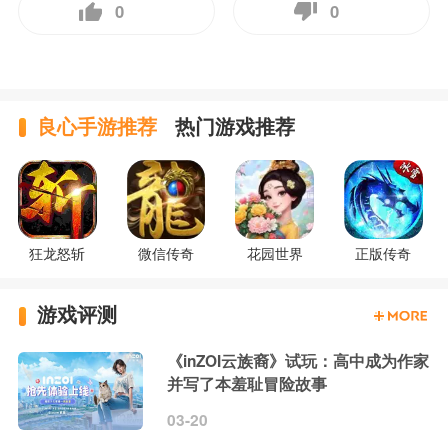
0
0
良心手游推荐
热门游戏推荐
狂龙怒斩
微信传奇
花园世界
正版传奇
游戏评测
《inZOI云族裔》试玩：高中成为作家
并写了本羞耻冒险故事
03-20