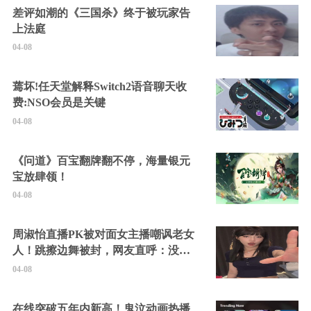
差评如潮的《三国杀》终于被玩家告
上法庭
04-08
蔫坏!任天堂解释Switch2语音聊天收
费:NSO会员是关键
04-08
《问道》百宝翻牌翻不停，海量银元
宝放肆领！
04-08
周淑怡直播PK被对面女主播嘲讽老女
人！跳擦边舞被封，网友直呼：没边
硬擦封的好！
04-08
在线突破五年内新高！鬼泣动画热播