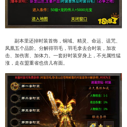
副本里还掉时装首饰，铜域、精灵、命运、诅咒、
凤凰五个品阶。分解得羽毛，羽毛拿去合时装，加攻
击、加伤害、加体力。一套好时装穿身上，不光属性猛
涨，走在盟重省也倍儿有面。