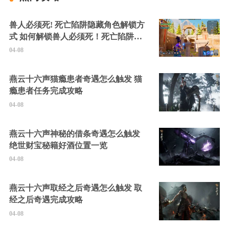
兽人必须死! 死亡陷阱隐藏角色解锁方
式 如何解锁兽人必须死！死亡陷阱中
的隐藏角色
04-08
燕云十六声猫瘾患者奇遇怎么触发 猫
瘾患者任务完成攻略
04-08
燕云十六声神秘的借条奇遇怎么触发
绝世财宝秘籍好酒位置一览
04-08
燕云十六声取经之后奇遇怎么触发 取
经之后奇遇完成攻略
04-08