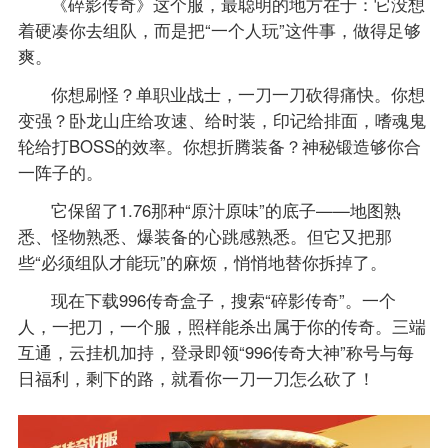
《碎影传奇》这个服，最聪明的地方在于：它没想
着硬凑你去组队，而是把“一个人玩”这件事，做得足够
爽。
你想刷怪？单职业战士，一刀一刀砍得痛快。你想
变强？卧龙山庄给攻速、给时装，印记给排面，嗜魂鬼
轮给打BOSS的效率。你想折腾装备？神秘锻造够你合
一阵子的。
它保留了1.76那种“原汁原味”的底子——地图熟
悉、怪物熟悉、爆装备的心跳感熟悉。但它又把那
些“必须组队才能玩”的麻烦，悄悄地替你拆掉了。
现在下载996传奇盒子，搜索“碎影传奇”。一个
人，一把刀，一个服，照样能杀出属于你的传奇。三端
互通，云挂机加持，登录即领“996传奇大神”称号与每
日福利，剩下的路，就看你一刀一刀怎么砍了！