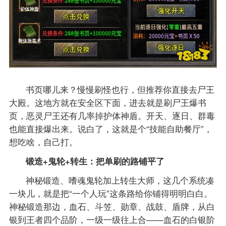
书页哪儿来？慢慢刷怪也行，但推荐你直接去尸王
大殿。这地方就在安全区下面，进去就是刷尸王爆书
页，恶灵尸王还有几率掉护体神盾。开天、逐日、群毒
也能直接爆出来。说白了，这就是个“技能自助餐厅”，
想吃啥，自己打。
锻造+鬼轮+转生：把单刷的路铺平了
神秘锻造、嗜魂鬼轮加上转生大师，这几个系统凑
一块儿，就是把“一个人玩”这条路给你铺得明明白白。
神秘锻造那边，血石、斗笠、勋章、战鼓、盾牌，从白
银到王者四个品阶，一级一级往上合——血石的白银阶