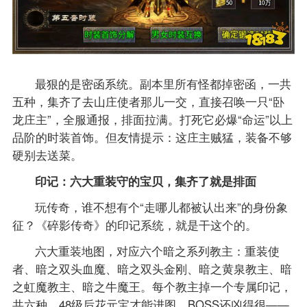
最狠的是密函系统。副本里所有怪都掉密函，一共
五种，集齐了去山庄使者那儿一交，直接召唤一只“卧
龙庄主”，全服通报，排面拉满。打死它必爆“命运”以上
品阶的时装首饰。但友情提示：这庄主贼猛，装备不够
硬别去送菜。
印记：六大重装守的宝贝，集齐了就是排面
玩传奇，谁不想有个“走哪儿都被认出来”的身份象
征？《碎影传奇》的印记系统，就是干这个的。
六大重装地图，对应六个暗之系列教主：重装使
者、暗之双头血魔、暗之双头金刚、暗之黄泉教主、暗
之虹魔教主、暗之牛魔王。每个教主掉一个专属印记，
共六种。48级后花元宝才能进图，BOSS还凶得很——