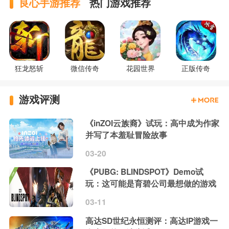
良心手游推荐
热门游戏推荐
狂龙怒斩
微信传奇
花园世界
正版传奇
游戏评测
《inZOI云族裔》试玩：高中成为作家
并写了本羞耻冒险故事
03-20
《PUBG: BLINDSPOT》Demo试
玩：这可能是育碧公司最想做的游戏
03-11
高达SD世纪永恒测评：高达IP游戏一