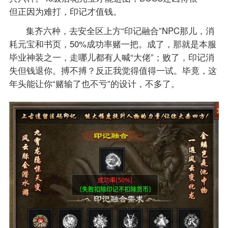
但正因为难打，印记才值钱。
集齐六种，去安全区上方“印记融合”NPC那儿，消
耗元宝和书页，50%成功率赌一把。成了，那就是本服
毕业神装之一，走哪儿都有人喊“大佬”；败了，印记消
失但钱退你。搏不搏？反正我觉得值得一试。毕竟，这
年头能让你“赌输了也不亏”的设计，不多了。