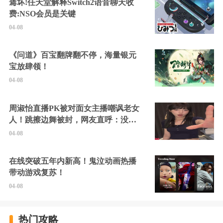
蔫坏!任天堂解释Switch2语音聊天收
费:NSO会员是关键
04-08
《问道》百宝翻牌翻不停，海量银元
宝放肆领！
04-08
周淑怡直播PK被对面女主播嘲讽老女
人！跳擦边舞被封，网友直呼：没边
硬擦封的好！
04-08
在线突破五年内新高！鬼泣动画热播
带动游戏复苏！
04-08
热门攻略