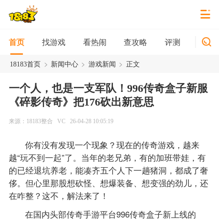
找游戏
看热闹
查攻略
评测
新游
首页
>
>
>
18183首页
新闻中心
游戏新闻
正文
一个人，也是一支军队！996传奇盒子新服
《碎影传奇》把176砍出新意思
来源：18183整合
VC
26-04-28 10:05:19
你有没有发现一个现象？现在的传奇游戏，越来
越“玩不到一起”了。当年的老兄弟，有的加班带娃，有
的已经退坑养老，能凑齐五个人下一趟猪洞，都成了奢
侈。但心里那股想砍怪、想爆装备、想变强的劲儿，还
在咋整？这不，解法来了！
在国内头部传奇手游平台996传奇盒子新上线的