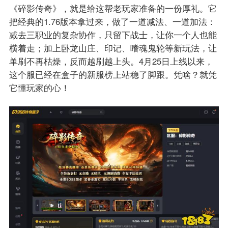
《碎影传奇》，就是给这帮老玩家准备的一份厚礼。它
把经典的1.76版本拿过来，做了一道减法、一道加法：
减去三职业的复杂协作，只留下战士，让你一个人也能
横着走；加上卧龙山庄、印记、嗜魂鬼轮等新玩法，让
单刷不再枯燥，反而越刷越上头。4月25日上线以来，
这个服已经在盒子的新服榜上站稳了脚跟。凭啥？就凭
它懂玩家的心！