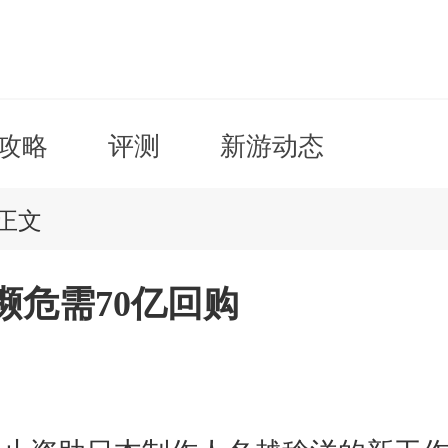
攻略
评测
新游动态
正文
濒危需70亿回购