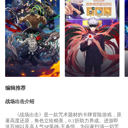
编辑推荐
战场出击介绍
《战场出击》是一款咒术题材的卡牌冒险游戏，原
著高度还原，角色立绘精美，0.1折助力养成。进游即
送百抽以及高人气SP英雄-五条悟，为玩家扫清一切咒