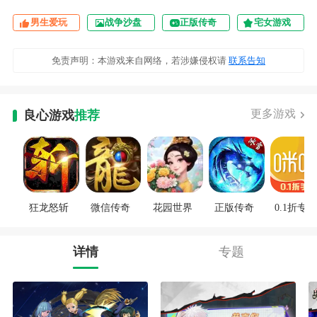
男生爱玩
战争沙盘
正版传奇
宅女游戏
免责声明：本游戏来自网络，若涉嫌侵权请
联系告知
更多游戏
良心游戏
推荐
狂龙怒斩
微信传奇
花园世界
正版传奇
0.1折专区
详情
专题