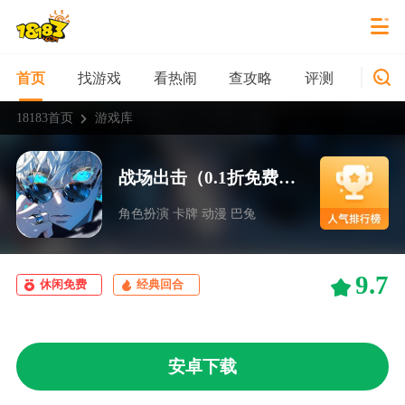
找游戏
看热闹
查攻略
评测
新游
首页
18183首页
游戏库
战场出击（0.1折免费版）
角色扮演 卡牌 动漫 巴兔
9.7
休闲免费
经典回合
安卓下载