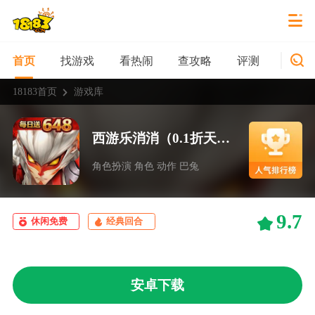
找游戏
看热闹
查攻略
评测
新游
首页
18183首页
游戏库
西游乐消消（0.1折天天送648）
角色扮演 角色 动作 巴兔
9.7
休闲免费
经典回合
安卓下载