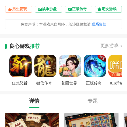
男生爱玩
战争沙盘
正版传奇
宅女游戏
免责声明：本游戏来自网络，若涉嫌侵权请
联系告知
更多游戏
良心游戏
推荐
狂龙怒斩
微信传奇
花园世界
正版传奇
0.1折专区
详情
专题