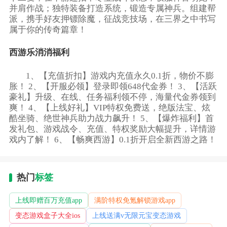
并肩作战；独特装备打造系统，锻造专属神兵。组建帮
派，携手好友押镖除魔，征战竞技场，在三界之中书写
属于你的传奇篇章！
西游乐消消福利
1、【充值折扣】游戏内充值永久0.1折，物价不膨
胀！ 2、【开服必领】登录即领648代金券！ 3、【活跃
豪礼】升级、在线、任务福利领不停，海量代金券领到
爽！ 4、【上线好礼】VIP特权免费送，绝版法宝、炫
酷坐骑、绝世神兵助力战力飙升！ 5、【爆炸福利】首
发礼包、游戏战令、充值、特权奖励大幅提升，详情游
戏内了解！ 6、【畅爽西游】0.1折开启全新西游之路！
热门
标签
上线即赠百万充值app
满阶特权免氪解锁游戏app
变态游戏盒子大全ios
上线送满v无限元宝变态游戏