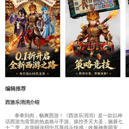
编辑推荐
西游乐消消介绍
拳拳到肉，畅爽西游！《西游乐消消》是一款以神
话西游为背景的热血格斗手游。操控齐天大圣，施展七
十二变，在华丽连招中尽显战斗快感；收服神兽萌宠，