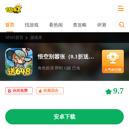
找游戏
看热闹
查攻略
评测
新游
首页
18183首页
游戏库
悟空别嚣张（0.1折送648）
角色扮演 即时 Q版 巴兔
9.7
休闲免费
经典回合
安卓下载