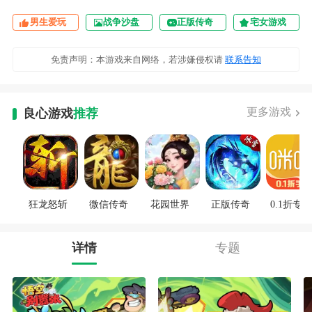
男生爱玩
战争沙盘
正版传奇
宅女游戏
免责声明：本游戏来自网络，若涉嫌侵权请
联系告知
更多游戏
良心游戏
推荐
狂龙怒斩
微信传奇
花园世界
正版传奇
0.1折专区
详情
专题