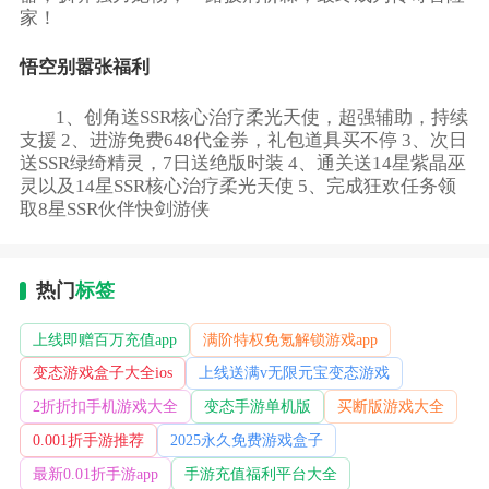
家！
悟空别嚣张福利
1、创角送SSR核心治疗柔光天使，超强辅助，持续
支援 2、进游免费648代金券，礼包道具买不停 3、次日
送SSR绿绮精灵，7日送绝版时装 4、通关送14星紫晶巫
灵以及14星SSR核心治疗柔光天使 5、完成狂欢任务领
取8星SSR伙伴快剑游侠
热门
标签
上线即赠百万充值app
满阶特权免氪解锁游戏app
变态游戏盒子大全ios
上线送满v无限元宝变态游戏
2折折扣手机游戏大全
变态手游单机版
买断版游戏大全
0.001折手游推荐
2025永久免费游戏盒子
最新0.01折手游app
手游充值福利平台大全