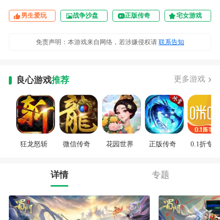
男生爱玩
战争沙盘
正版传奇
宅女游戏
免责声明：本游戏来自网络，若涉嫌侵权请
联系告知
更多游戏
良心游戏
推荐
狂龙怒斩
微信传奇
花园世界
正版传奇
0.1折专区
详情
专题