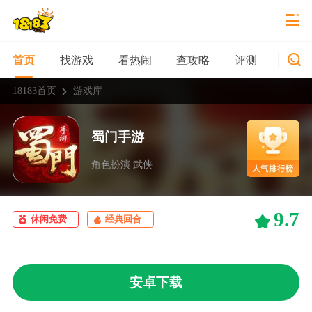
找游戏
看热闹
查攻略
评测
新游
首页
18183首页
游戏库
蜀门手游
角色扮演 武侠
9.7
休闲免费
经典回合
安卓下载