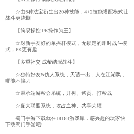
☆由6种法宝衍生出20种技能，4+2技能搭配模式让
战斗更烧脑
【简易操控 PK操作为王】
☆对新手友好的单摇杆模式，无锁定的即时战斗模
式，PK更有趣
【多重社交 成帮结派战斗】
☆独特好友&仇人系统，天谴一出，人在江湖飘，
哪能不挨刀
☆秉承端游帮会系统，开树、帮贡、打帮战
☆庞大联盟系统，攻占血神、共享荣耀
蜀门手游下载就在18183游戏库，感兴趣的玩家快
下载蜀门手游吧!