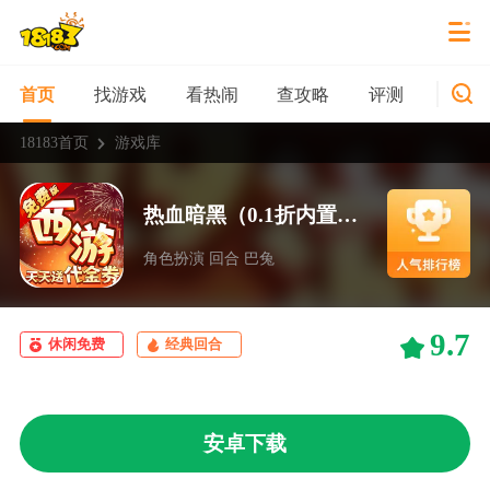
找游戏
看热闹
查攻略
评测
新游
首页
18183首页
游戏库
热血暗黑（0.1折内置免费版）
角色扮演 回合 巴兔
9.7
休闲免费
经典回合
安卓下载