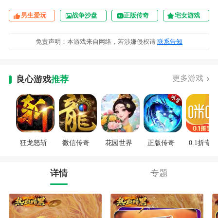
男生爱玩
战争沙盘
正版传奇
宅女游戏
免责声明：本游戏来自网络，若涉嫌侵权请
联系告知
更多游戏
良心游戏
推荐
狂龙怒斩
微信传奇
花园世界
正版传奇
0.1折专区
详情
专题