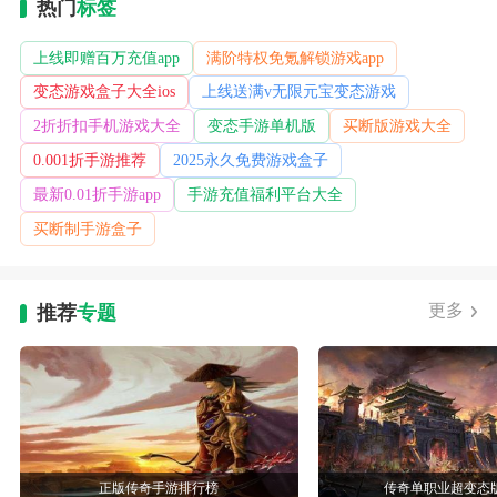
热门
标签
上线即赠百万充值app
满阶特权免氪解锁游戏app
变态游戏盒子大全ios
上线送满v无限元宝变态游戏
2折折扣手机游戏大全
变态手游单机版
买断版游戏大全
0.001折手游推荐
2025永久免费游戏盒子
最新0.01折手游app
手游充值福利平台大全
买断制手游盒子
更多
推荐
专题
正版传奇手游排行榜
传奇单职业超变态