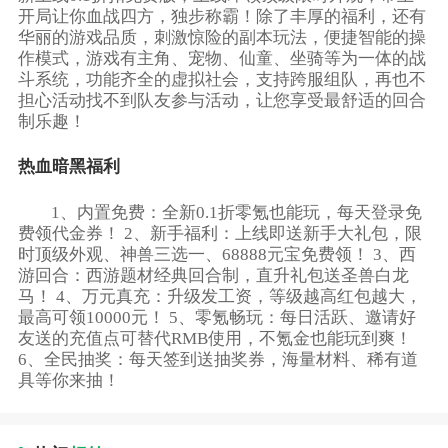
开局让你血战四方，独步称霸！除了丰厚的福利，还有
华丽的游戏品质，刺激惊险的副本玩法，便捷智能的操
作模式，游戏有主角、宠物、仙童、坐骑等为一体的战
斗系统，功能齐全的虚拟社会，支持跨服组队，再也不
担心活动找不到队友参与活动，让您享受最舒适的回合
制乐趣！
热血暗黑福利
1、内置免费：全新0.1折零氪也能玩，每天登录免
费领代金券！ 2、新手福利：上线即送新手大礼包，限
时顶级外观、神兽三选一、68888元宝免费领！ 3、西
游回合：西游题材经典回合制，直升礼包送圣兽白龙
马！ 4、万元真充：升级发工资，等级越高红包越大，
最高可领10000元！ 5、零氪畅玩：每日活跃、邀请好
友送的充值点可替代RMB使用，不氪金也能玩到爽！
6、全民抽奖：每天签到送抽奖券，海量材料、稀有道
具等你来抽！