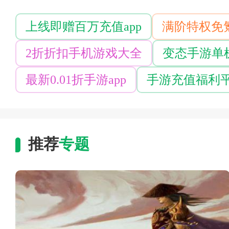
上线即赠百万充值app
满阶特权免氪
2折折扣手机游戏大全
变态手游单
最新0.01折手游app
手游充值福利
推荐
专题