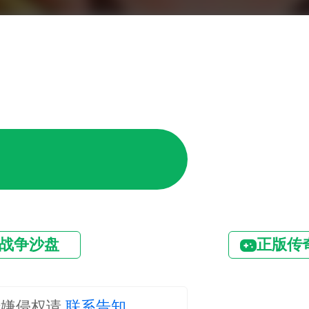
战争沙盘
正版传
涉嫌侵权请
联系告知