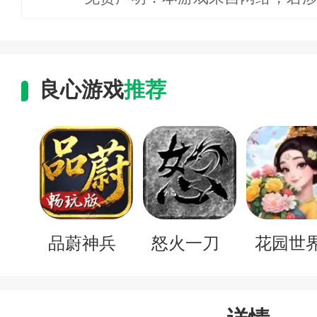
良心游戏
推荐
品蔚神兵
怒火一刀
花园世