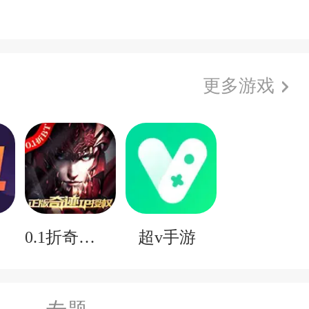
更多游戏
子
0.1折奇迹mu
超v手游