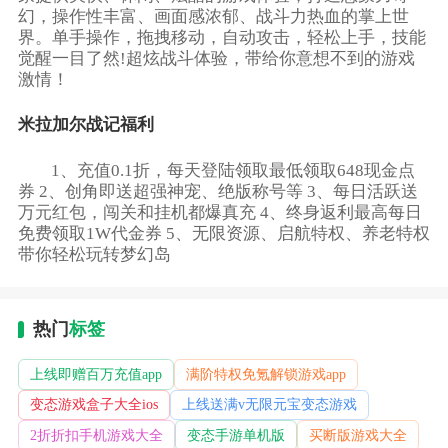
幻，操作性丰富、画面感浓郁、战斗力热血的掌上世
界。单手操作，拖拽移动，自动攻击，轻松上手，技能
觉醒一目了然!超炫战斗体验，带给你意想不到的游戏
激情！
米拉加尔战记福利
1、充值0.1折，每天登陆领取最低领取648现金点
券 2、创角即送超强神宠、绝版称号等 3、每日活跃送
万元红包，闯关和挂机都爆真充 4、终身返利最高每日
免费领取1W代金券 5、无限资源、启航特权、养老特权
带你轻松玩转梦幻岛
热门
标签
上线即赠百万充值app
满阶特权免氪解锁游戏app
变态游戏盒子大全ios
上线送满v无限元宝变态游戏
2折折扣手机游戏大全
变态手游单机版
买断版游戏大全