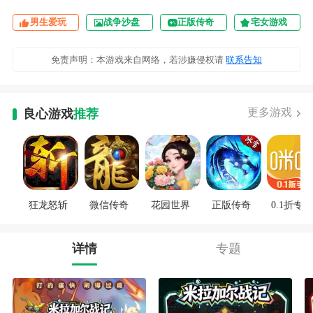
男生爱玩
战争沙盘
正版传奇
宅女游戏
免责声明：本游戏来自网络，若涉嫌侵权请
联系告知
更多游戏
良心游戏
推荐
狂龙怒斩
微信传奇
花园世界
正版传奇
0.1折专区
详情
专题