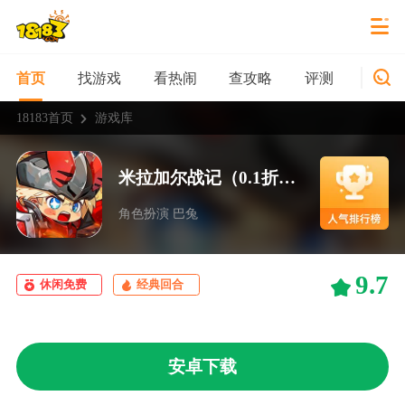
找游戏
看热闹
查攻略
评测
新游
首页
18183首页
游戏库
米拉加尔战记（0.1折保卫梦幻岛）
角色扮演 巴兔
9.7
休闲免费
经典回合
安卓下载