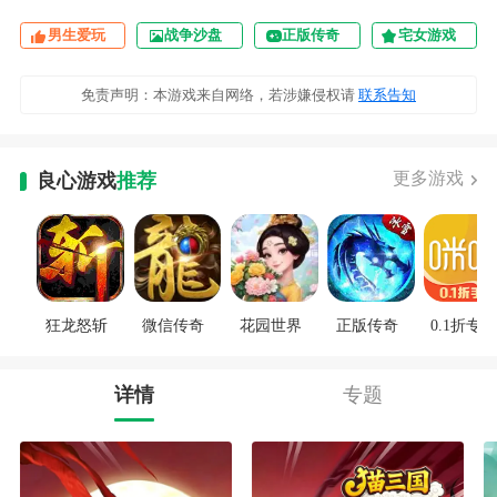
男生爱玩
战争沙盘
正版传奇
宅女游戏
免责声明：本游戏来自网络，若涉嫌侵权请
联系告知
更多游戏
良心游戏
推荐
狂龙怒斩
微信传奇
花园世界
正版传奇
0.1折专区
详情
专题