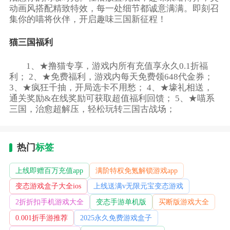
动画风搭配精致特效，每一处细节都诚意满满。即刻召
集你的喵将伙伴，开启趣味三国新征程！
猫三国福利
1、★撸猫专享，游戏内所有充值享永久0.1折福
利； 2、★免费福利，游戏内每天免费领648代金券；
3、★疯狂千抽，开局选卡不用愁； 4、★壕礼相送，
通关奖励&在线奖励可获取超值福利回馈； 5、★喵系
三国，治愈超解压，轻松玩转三国古战场；
热门
标签
上线即赠百万充值app
满阶特权免氪解锁游戏app
变态游戏盒子大全ios
上线送满v无限元宝变态游戏
2折折扣手机游戏大全
变态手游单机版
买断版游戏大全
0.001折手游推荐
2025永久免费游戏盒子