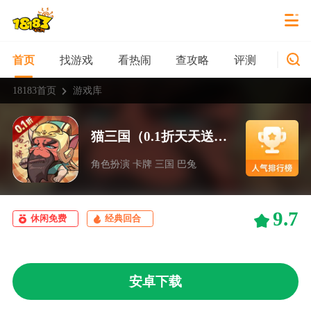
找游戏
看热闹
查攻略
评测
新游
首页
18183首页
游戏库
猫三国（0.1折天天送648）
角色扮演 卡牌 三国 巴兔
9.7
休闲免费
经典回合
安卓下载