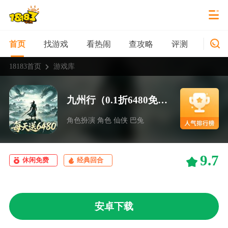
找游戏
看热闹
查攻略
评测
新游
首页
18183首页
游戏库
九州行（0.1折6480免费版）
角色扮演 角色 仙侠 巴兔
9.7
休闲免费
经典回合
安卓下载