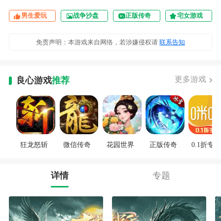
男生爱玩
战争沙盘
正版传奇
宅女游戏
免责声明：本游戏来自网络，若涉嫌侵权请
联系告知
更多游戏
良心游戏
推荐
狂龙怒斩
微信传奇
花园世界
正版传奇
0.1折专区
详情
专题