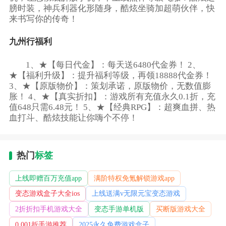
膀时装，神兵利器化形随身，酷炫坐骑加超萌伙伴，快
来书写你的传奇！
九州行福利
1、★【每日代金】：每天送6480代金券！ 2、
★【福利升级】：提升福利等级，再领18888代金券！
3、★【原版物价】：策划承诺，原版物价，无数值膨
胀！ 4、★【真实折扣】：游戏所有充值永久0.1折，充
值648只需6.48元！ 5、★【经典RPG】：超爽血拼、热
血打斗、酷炫技能让你嗨个不停！
热门
标签
上线即赠百万充值app
满阶特权免氪解锁游戏app
变态游戏盒子大全ios
上线送满v无限元宝变态游戏
2折折扣手机游戏大全
变态手游单机版
买断版游戏大全
0.001折手游推荐
2025永久免费游戏盒子