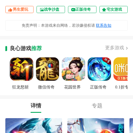
男生爱玩
战争沙盘
正版传奇
宅女游戏
免责声明：本游戏来自网络，若涉嫌侵权请
联系告知
更多游戏
良心游戏
推荐
狂龙怒斩
微信传奇
花园世界
正版传奇
0.1折专区
详情
专题