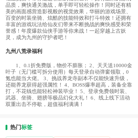
品质，爽快通关激战，单手即可轻松操作！同时还有精
美的画面感营造影视般的视觉效果，华丽的游戏场景、
百变的时装坐骑、炫酷的技能特效和打斗特效！还拥有
丰富的游戏玩法给仙友们带来不断挑战的爽快感受和荣
誉感！年度爆款仙侠手游等你来战！一起穿越上古妖
灵，成为九州的守护者吧！
九州八荒录福利
1、0.1折免费版，物价不膨胀； 2、天天送10000金
叶子（无门槛可拆分使用）每天登录自动弹窗领取，0
氪也能当大佬。 3、挑战养龙寺副本不仅能快速升级，
还能养龙获得超强属性！ 4、BOSS爆率超高，装备全靠
打，不花钱也能轻松神装毕业！ 5、登录免费领时装、
武器、坐骑、翅膀等极品幻化大礼！ 6、线上线下活动
双重出击不停歇，超值福利满满！
热门
标签