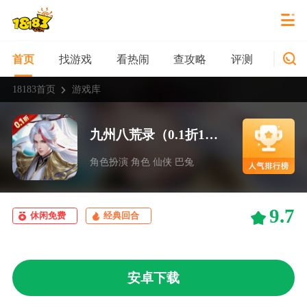
找游戏
看热闹
查攻略
评测
新游
首页
18183首页
游戏库
九州八荒录（0.1折1W免费版）
角色扮演 角色 仙侠 巴兔
9.7
休闲免费
经典回合
安卓下载