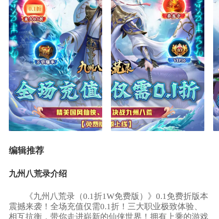
编辑推荐
九州八荒录介绍
《九州八荒录（0.1折1W免费版）》0.1免费折版本
震撼来袭！全场充值仅需0.1折！三大职业极致体验、
相互抗衡，带你走进崭新的仙侠世界！拥有上乘的游戏