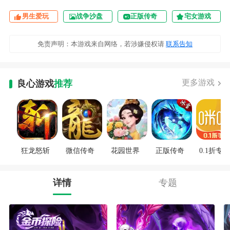
男生爱玩
战争沙盘
正版传奇
宅女游戏
免责声明：本游戏来自网络，若涉嫌侵权请
联系告知
更多游戏
良心游戏
推荐
狂龙怒斩
微信传奇
花园世界
正版传奇
0.1折专区
详情
专题