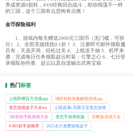
养成资源0损耗，6V6经典回合战斗，助你闯荡不一样
的三国，这个三国有点恐怖有点燃！
金币探险福利
1、游戏内每天赠送2000元三国币（无门槛，可拆
分） 2、全部充值统统0.1折！ 3、注册即可邮件领取魔
吕布，天选开局，轻松过关 4、上线送千抽 5、机甲来
袭，完成每日任务领取赵云时装：引擎之心 6、七日登
录领取孙尚香、赵云以及自选输出武将宝箱
热门
标签
上线即赠百万充值app
满阶特权免氪解锁游戏app
变态游戏盒子大全ios
上线送满v无限元宝变态游戏
2折折扣手机游戏大全
变态手游单机版
买断版游戏大全
0.001折手游推荐
2025永久免费游戏盒子