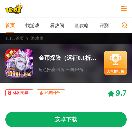
找游戏
看热闹
查攻略
评测
新游
首页
18183首页
游戏库
金币探险（远征0.1折恐怖免费版）
角色扮演 卡牌 三国 巴兔
9.7
休闲免费
经典回合
安卓下载