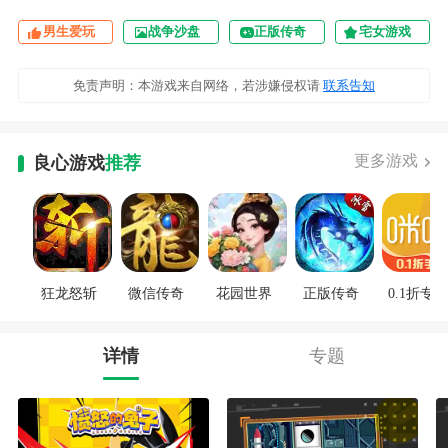
男生爱玩
战争沙盘
正版传奇
宅女游戏
免责声明：本游戏来自网络，若涉嫌侵权请
联系告知
更多游戏
良心游戏
推荐
狂龙怒斩
微信传奇
花园世界
正版传奇
0.1折专区
详情
专题