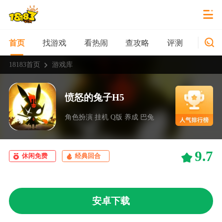
找游戏
看热闹
查攻略
评测
新游
首页
18183首页
游戏库
愤怒的兔子H5
角色扮演 挂机 Q版 养成 巴兔
9.7
休闲免费
经典回合
安卓下载