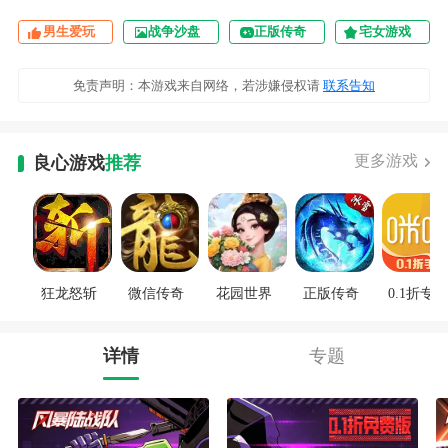
男生爱玩
战争沙盘
正版传奇
宅女游戏
免责声明：本游戏来自网络，若涉嫌侵权请
联系告知
更多游戏
良心游戏
推荐
狂龙怒斩
微信传奇
花园世界
正版传奇
0.1折专区
详情
专题