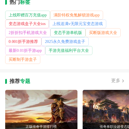
热门
标签
上线即赠百万充值app
满阶特权免氪解锁游戏app
变态游戏盒子大全ios
上线送满v无限元宝变态游戏
2折折扣手机游戏大全
变态手游单机版
买断版游戏大全
0.001折手游推荐
2025永久免费游戏盒子
最新0.01折手游app
手游充值福利平台大全
买断制手游盒子
更多
推荐
专题
正版传奇手游排行榜
传奇单职业超变态