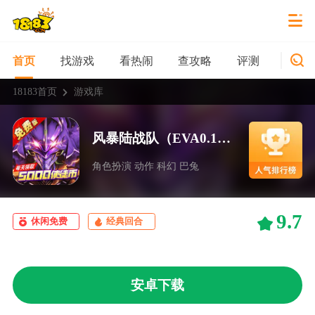
找游戏
看热闹
查攻略
评测
新游
首页
18183首页
游戏库
风暴陆战队（EVA0.1折超级机甲狂欢免
角色扮演 动作 科幻 巴兔
9.7
休闲免费
经典回合
安卓下载