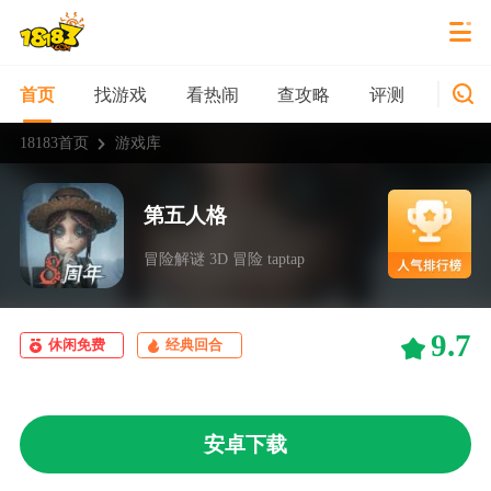
找游戏
看热闹
查攻略
评测
新游
首页
18183首页
游戏库
第五人格
冒险解谜 3D 冒险 taptap
9.7
休闲免费
经典回合
安卓下载