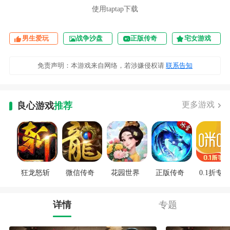
使用taptap下载
男生爱玩
战争沙盘
正版传奇
宅女游戏
免责声明：本游戏来自网络，若涉嫌侵权请
联系告知
更多游戏
良心游戏
推荐
狂龙怒斩
微信传奇
花园世界
正版传奇
0.1折专区
详情
专题