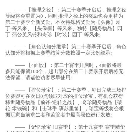
—— 【推理之径】：第二十赛季开启后，推理之径
等级将会重置为0，同时推理之径上的奖励也会更替为
第二十赛季全新奖励。本次特殊格奖励为【头像】园
丁-等风来、【头像框】等风来、独特【随身物品】园
丁-蒲公英风铃和奇珍【时装】园丁-等风来;
—— 【角色认知分继承】第二十赛季开启后，角色
认知分将根据上赛季结算分数按照一定比例继承;
—— 【4面骰】：第二十赛季开启时，4面骰将最
多只能保留100个，超出部分在第二十赛季开启后将无
法保留，请诸位访客尽早使用;
—— 【排位珍宝】：第二十赛季，每日完成三场排
位赛即可在次日0点领取对应的排位珍宝，有机会获得
稀世随身物品【前锋-逆转之战】、奇珍随身物品【破
轮-零钱碗】和【击球手-班苏里笛】，珍宝等级将会根
据玩家当前求生者和监管者中最高段位进行发放;
—— 【记忆珍宝·旧赛季】：第十九赛季·赛季精华