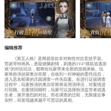
编辑推荐
《第五人格》是网易首款非对称性对抗竞技手游。
荒诞哥特画风，悬疑烧脑剧情，刺激的1V4“猫鼠追逃游
戏”的对抗玩法，都将给玩家带来全新的游戏体验。玩
家将扮演侦探奥尔菲斯，在收到一封神秘的委托信后，
进入恶名昭著的庄园调查一件失踪案。在进行证据调查
过程中，玩家扮演的奥尔菲斯将采用演绎法，对案情进
行回顾。在案情回顾时，玩家可以选择扮演监管者或逃
生者，展开激烈的对抗。而在调查的过程，无限接近事
实时，却发现越来越不可思议的真相。