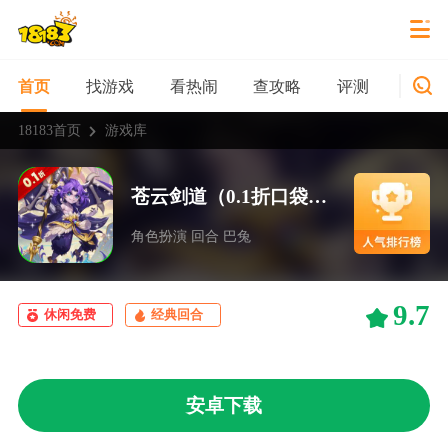
找游戏
看热闹
查攻略
评测
新游
首页
18183首页
游戏库
苍云剑道（0.1折口袋西游畅玩）
角色扮演 回合 巴兔
9.7
休闲免费
经典回合
安卓下载