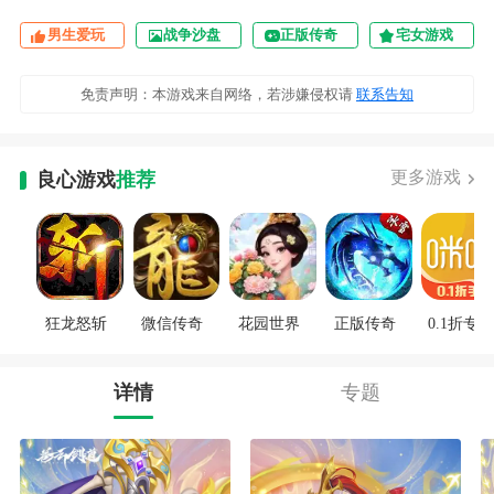
男生爱玩
战争沙盘
正版传奇
宅女游戏
免责声明：本游戏来自网络，若涉嫌侵权请
联系告知
更多游戏
良心游戏
推荐
狂龙怒斩
微信传奇
花园世界
正版传奇
0.1折专区
详情
专题