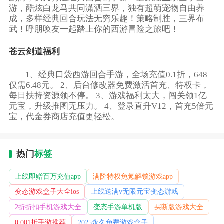
游，酷炫白龙马共同潇洒三界，独有超萌宠物自由养
成，多样经典回合玩法无穷乐趣！策略制胜，三界布
武！呼朋唤友一起踏上你的西游冒险之旅吧！
苍云剑道福利
1、经典口袋西游回合手游，全场充值0.1折，648
仅需6.48元。 2、后台修改器免费激活首充、特权卡，
每日扶持资源领不停。 3、游戏福利太大，闯关领1亿
元宝，升级推图无压力。 4、登录直升V12，首充5倍元
宝，代金券商店充值更轻松。
热门
标签
上线即赠百万充值app
满阶特权免氪解锁游戏app
变态游戏盒子大全ios
上线送满v无限元宝变态游戏
2折折扣手机游戏大全
变态手游单机版
买断版游戏大全
0.001折手游推荐
2025永久免费游戏盒子