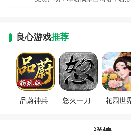
良心游戏
推荐
品蔚神兵
怒火一刀
花园世