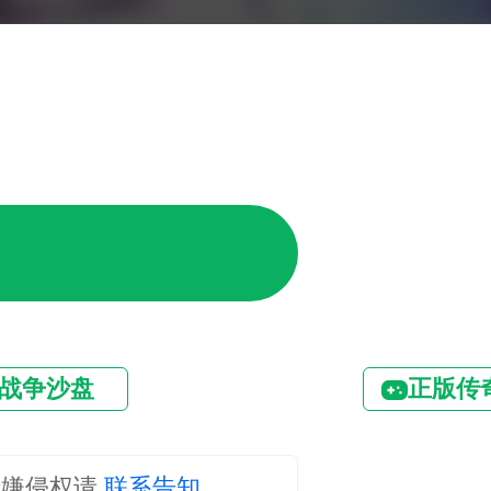
战争沙盘
正版传
涉嫌侵权请
联系告知