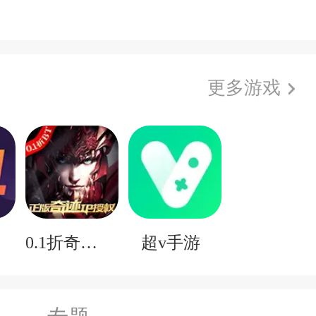
更多游戏
子
0.1折奇迹mu
超v手游