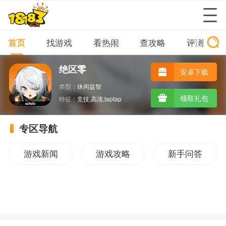
首页
找游戏
看热闹
查攻略
评测
绝区零
安卓下载
类型：
休闲益智
领取礼包
特征：
竞技,高清,taptap
专区导航
游戏新闻
游戏攻略
新手问答