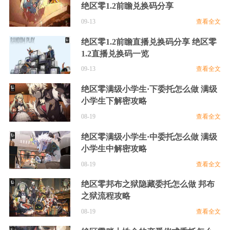
战斗系统介绍
雅技能一览
绝区零1.2前瞻兑换码分享
09-13
查看全文
角色图鉴大合集
选哥哥还是妹妹
绝区零1.2前瞻直播兑换码分享 绝区零
1.2直播兑换码一览
游戏类型介绍
绝区零测试配置推荐
09-13
查看全文
绝区零安卓能参与测试吗
绝区零测试如何确认获得资格
绝区零满级小学生·下委托怎么做 满级
小学生下解密攻略
绝区零预约方法是什么
08-19
查看全文
绝区零满级小学生·中委托怎么做 满级
小学生中解密攻略
08-19
查看全文
绝区零邦布之狱隐藏委托怎么做 邦布
之狱流程攻略
08-19
查看全文