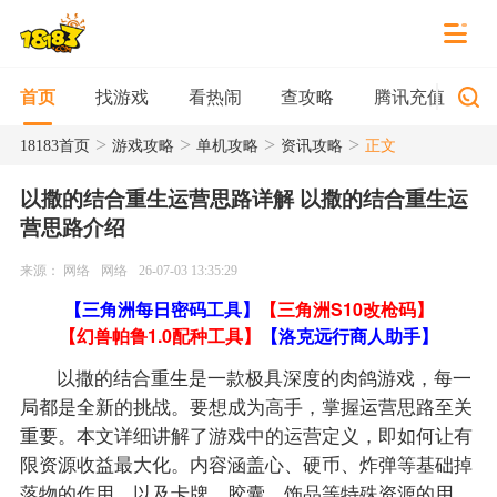
找游戏
看热闹
查攻略
腾讯充值
首页
>
>
>
>
18183首页
游戏攻略
单机攻略
资讯攻略
正文
以撒的结合重生运营思路详解 以撒的结合重生运
营思路介绍
来源： 网络
网络
26-07-03 13:35:29
【三角洲每日密码工具】
【三角洲S10改枪码】
【幻兽帕鲁1.0配种工具】
【洛克远行商人助手】
以撒的结合重生是一款极具深度的肉鸽游戏，每一
局都是全新的挑战。要想成为高手，掌握运营思路至关
重要。本文详细讲解了游戏中的运营定义，即如何让有
限资源收益最大化。内容涵盖心、硬币、炸弹等基础掉
落物的作用，以及卡牌、胶囊、饰品等特殊资源的用