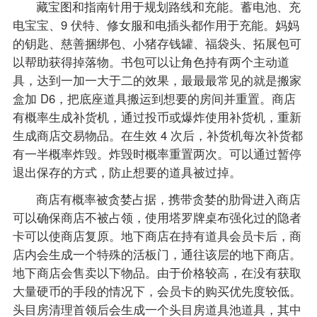
藏宝图和指南针用于规划路线和充能。蓄电池、充
电宝宝、9 伏特、修女服和电插头都作用于充能。妈妈
的钥匙、慈善捆绑包、小猪存钱罐、福袋头、拓展包可
以帮助获得掉落物。书包可以让角色持有两个主动道
具，达到一加一大于二的效果，最最最常见的就是搬家
盒加 D6，把底座道具搬运到想要的房间并重置。商店
有概率生成补货机，通过投币或爆炸使用补货机，重新
生成商店交易物品。在生效 4 次后，补货机每次补货都
有一半概率炸毁。炸毁时概率重置两次。可以通过暂停
退出保存的方式，防止想要的道具被过掉。
商店有概率被贪婪占据，携带贪婪的肋骨进入商店
可以确保商店不被占领，使用塔罗牌桌布强化过的隐者
卡可以使商店复原。地下商店在持有道具会员卡后，商
店内会生成一个特殊的活板门，通往该层的地下商店。
地下商店会售卖以下物品。由于价格较高，在没有获取
大量硬币的手段的情况下，会员卡的购买优先度较低。
头目房清理首领后会生成一个头目房道具池道具，其中