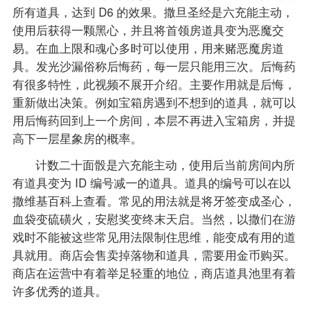
所有道具，达到 D6 的效果。撒旦圣经是六充能主动，
使用后获得一颗黑心，并且将首领房道具变为恶魔交
易。在血上限和魂心多时可以使用，用来赌恶魔房道
具。发光沙漏俗称后悔药，每一层只能用三次。后悔药
有很多特性，此视频不展开介绍。主要作用就是后悔，
重新做出决策。例如宝箱房遇到不想到的道具，就可以
用后悔药回到上一个房间，本层不再进入宝箱房，并提
高下一层星象房的概率。
计数二十面骰是六充能主动，使用后当前房间内所
有道具变为 ID 编号减一的道具。道具的编号可以在以
撒维基百科上查看。常见的用法就是将牙签变成圣心，
血袋变硫磺火，安慰奖变终末天启。当然，以撒们在游
戏时不能被这些常见用法限制住思维，能变成有用的道
具就用。商店会售卖掉落物和道具，需要用金币购买。
商店在运营中有着举足轻重的地位，商店道具池里有着
许多优秀的道具。