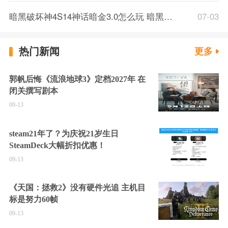
暗黑破坏神4S14神话暗金3.0怎么玩 暗黑破坏神4S14神话暗金3.0内容介绍
07-03
热门新闻
更多
郭帆后悔《流浪地球3》定档2027年 在
闭关撰写剧本
09-13
steam21年了？为庆祝21岁生日
SteamDeck大幅折扣优惠！
09-13
《天国：拯救2》没有硬件光追 主机目
标是努力60帧
09-13