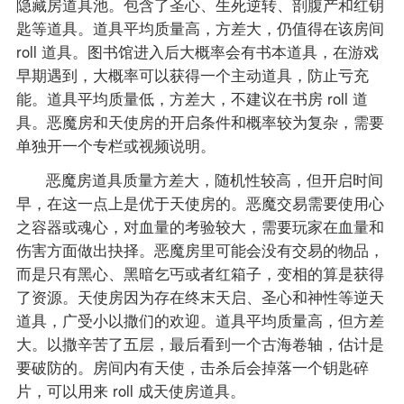
隐藏房道具池。包含了圣心、生死逆转、剖腹产和红钥
匙等道具。道具平均质量高，方差大，仍值得在该房间
roll 道具。图书馆进入后大概率会有书本道具，在游戏
早期遇到，大概率可以获得一个主动道具，防止亏充
能。道具平均质量低，方差大，不建议在书房 roll 道
具。恶魔房和天使房的开启条件和概率较为复杂，需要
单独开一个专栏或视频说明。
恶魔房道具质量方差大，随机性较高，但开启时间
早，在这一点上是优于天使房的。恶魔交易需要使用心
之容器或魂心，对血量的考验较大，需要玩家在血量和
伤害方面做出抉择。恶魔房里可能会没有交易的物品，
而是只有黑心、黑暗乞丐或者红箱子，变相的算是获得
了资源。天使房因为存在终末天启、圣心和神性等逆天
道具，广受小以撒们的欢迎。道具平均质量高，但方差
大。以撒辛苦了五层，最后看到一个古海卷轴，估计是
要破防的。房间内有天使，击杀后会掉落一个钥匙碎
片，可以用来 roll 成天使房道具。