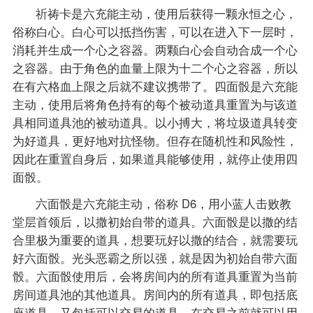
祈祷卡是六充能主动，使用后获得一颗永恒之心，
俗称白心。白心可以抵挡伤害，可以在进入下一层时，
消耗并生成一个心之容器。两颗白心会自动合成一个心
之容器。由于角色的血量上限为十二个心之容器，所以
在有六格血上限之后就不建议携带了。四面骰是六充能
主动，使用后将角色持有的每个被动道具重置为与该道
具相同道具池的被动道具。以小搏大，将垃圾道具转变
为好道具，更好地对抗怪物。但存在随机性和风险性，
因此在重置自身后，如果道具能够使用，就停止使用四
面骰。
六面骰是六充能主动，俗称 D6，用小蓝人击败教
堂层首领后，以撒初始自带的道具。六面骰是以撒的结
合里极为重要的道具，想要玩好以撒的结合，就需要玩
好六面骰。光头恶霸之所以强，就是因为初始自带六面
骰。六面骰使用后，会将房间内的所有道具重置为当前
房间道具池的其他道具。房间内的所有道具，即包括底
座道具，又包括可以交易的道具。在交易之前就可以用