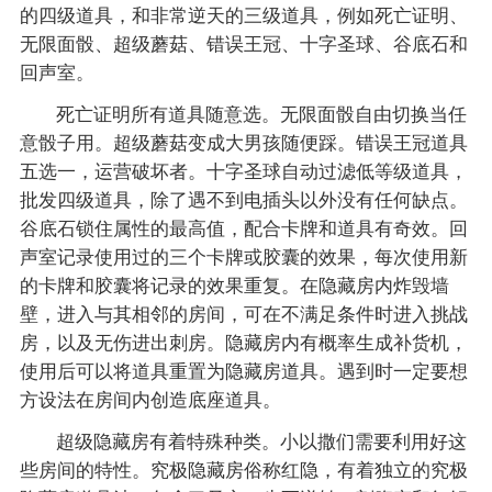
的四级道具，和非常逆天的三级道具，例如死亡证明、
无限面骰、超级蘑菇、错误王冠、十字圣球、谷底石和
回声室。
死亡证明所有道具随意选。无限面骰自由切换当任
意骰子用。超级蘑菇变成大男孩随便踩。错误王冠道具
五选一，运营破坏者。十字圣球自动过滤低等级道具，
批发四级道具，除了遇不到电插头以外没有任何缺点。
谷底石锁住属性的最高值，配合卡牌和道具有奇效。回
声室记录使用过的三个卡牌或胶囊的效果，每次使用新
的卡牌和胶囊将记录的效果重复。在隐藏房内炸毁墙
壁，进入与其相邻的房间，可在不满足条件时进入挑战
房，以及无伤进出刺房。隐藏房内有概率生成补货机，
使用后可以将道具重置为隐藏房道具。遇到时一定要想
方设法在房间内创造底座道具。
超级隐藏房有着特殊种类。小以撒们需要利用好这
些房间的特性。究极隐藏房俗称红隐，有着独立的究极