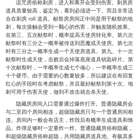
诅咒房俗称刺房，进入和离开会受到伤害。刺房房
道具质量较高，鉴定为，看到必须进一下。而且非常适
合在刺房 roll 道具。献祭房房间正中间是用于献祭的地
刺，每次接触会受到一颗心的伤害，并触发随机效果。
在第三、五次献祭时，概率提高天使房转化率。第六次
献祭时有三分之一概率被传送到恶魔或天使房。第七次
时有三分之一概率生成一个天使房道具。第九、十一次
献祭时生成天使，击败后会掉落底座道具钥匙碎片。第
十次献祭时，一半概率生成七个魂心，一半概率生成三
十个硬币。由于需要的心数量较多，所以建议在有回复
红心的手段时在考虑献祭，并且最好献祭到第十次。地
刺可用于伤害天使，做到不攻击就击杀天使。
隐藏房房间入口需要通过爆炸打开。普通隐藏房会
与二至四个房间相连，超级隐藏房只与一个普通房间相
连。房间内一般会有店主，炸毁后有概率生成道具和饰
品。炸弹足够时一定要炸一炸。普通隐藏房俗称隐藏，
和超级隐藏房俗称超隐，共用隐藏房道具池。有极其多