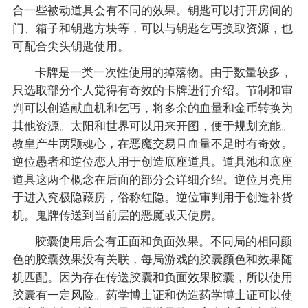
合一些被动道具会有不同的效果。钥匙可以打开房间的
门、箱子和钥匙方块等，可以与钥匙乞丐换取资源，也
可配合尖头钥匙使用。
卡牌是一类一次性使用的掉落物。由于数量较多，
只选取部分个人觉得有奇效的卡牌进行介绍。节制和审
判可以创造献血机和乞丐，将多余的血量和金币转换为
其他资源。太阳和世界可以用来开图，便于规划充能。
教皇产生两颗魂心，在恶魔交易且血量不足时有奇效。
逆位愚者和逆位恋人用于创造底座道具。道具池和底座
道具这两个概念在后面的部分会详细介绍。逆位月亮用
于进入究极隐藏房，俗称红隐。逆位审判用于创造补货
机。鬼牌传送到当前层的恶魔或天使房。
胶囊使用后会有正面和负面效果。不同局的相同颜
色的胶囊效果没有关联，每局游戏的胶囊颜色和效果随
机匹配。因为存在传送胶囊和负面效果胶囊，所以使用
胶囊有一定风险。药学博士证和伪造药学博士证可以使