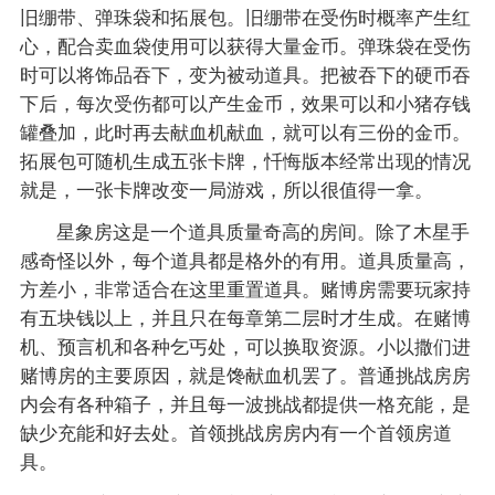
旧绷带、弹珠袋和拓展包。旧绷带在受伤时概率产生红
心，配合卖血袋使用可以获得大量金币。弹珠袋在受伤
时可以将饰品吞下，变为被动道具。把被吞下的硬币吞
下后，每次受伤都可以产生金币，效果可以和小猪存钱
罐叠加，此时再去献血机献血，就可以有三份的金币。
拓展包可随机生成五张卡牌，忏悔版本经常出现的情况
就是，一张卡牌改变一局游戏，所以很值得一拿。
星象房这是一个道具质量奇高的房间。除了木星手
感奇怪以外，每个道具都是格外的有用。道具质量高，
方差小，非常适合在这里重置道具。赌博房需要玩家持
有五块钱以上，并且只在每章第二层时才生成。在赌博
机、预言机和各种乞丐处，可以换取资源。小以撒们进
赌博房的主要原因，就是馋献血机罢了。普通挑战房房
内会有各种箱子，并且每一波挑战都提供一格充能，是
缺少充能和好去处。首领挑战房房内有一个首领房道
具。