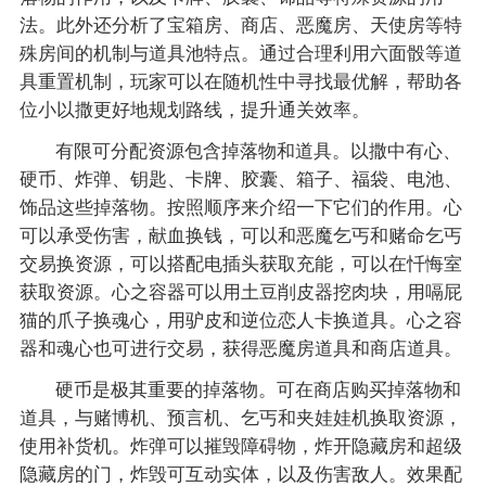
法。此外还分析了宝箱房、商店、恶魔房、天使房等特
殊房间的机制与道具池特点。通过合理利用六面骰等道
具重置机制，玩家可以在随机性中寻找最优解，帮助各
位小以撒更好地规划路线，提升通关效率。
有限可分配资源包含掉落物和道具。以撒中有心、
硬币、炸弹、钥匙、卡牌、胶囊、箱子、福袋、电池、
饰品这些掉落物。按照顺序来介绍一下它们的作用。心
可以承受伤害，献血换钱，可以和恶魔乞丐和赌命乞丐
交易换资源，可以搭配电插头获取充能，可以在忏悔室
获取资源。心之容器可以用土豆削皮器挖肉块，用嗝屁
猫的爪子换魂心，用驴皮和逆位恋人卡换道具。心之容
器和魂心也可进行交易，获得恶魔房道具和商店道具。
硬币是极其重要的掉落物。可在商店购买掉落物和
道具，与赌博机、预言机、乞丐和夹娃娃机换取资源，
使用补货机。炸弹可以摧毁障碍物，炸开隐藏房和超级
隐藏房的门，炸毁可互动实体，以及伤害敌人。效果配