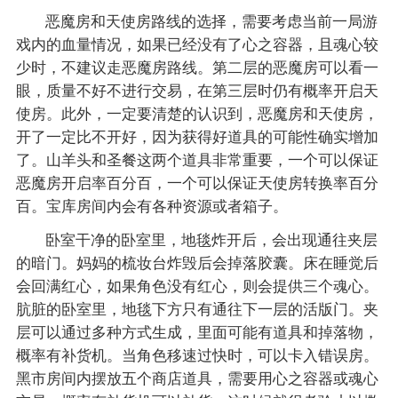
恶魔房和天使房路线的选择，需要考虑当前一局游
戏内的血量情况，如果已经没有了心之容器，且魂心较
少时，不建议走恶魔房路线。第二层的恶魔房可以看一
眼，质量不好不进行交易，在第三层时仍有概率开启天
使房。此外，一定要清楚的认识到，恶魔房和天使房，
开了一定比不开好，因为获得好道具的可能性确实增加
了。山羊头和圣餐这两个道具非常重要，一个可以保证
恶魔房开启率百分百，一个可以保证天使房转换率百分
百。宝库房间内会有各种资源或者箱子。
卧室干净的卧室里，地毯炸开后，会出现通往夹层
的暗门。妈妈的梳妆台炸毁后会掉落胶囊。床在睡觉后
会回满红心，如果角色没有红心，则会提供三个魂心。
肮脏的卧室里，地毯下方只有通往下一层的活版门。夹
层可以通过多种方式生成，里面可能有道具和掉落物，
概率有补货机。当角色移速过快时，可以卡入错误房。
黑市房间内摆放五个商店道具，需要用心之容器或魂心