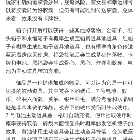
玩家准确知道胶囊效果，规避风险。室女座和幸运脚可
以将胶囊转为好胶囊，但仍有可能吃到传送胶囊。总体
来看，效果没有卡牌好。
箱子打开后可以获得一些其他掉落物。金箱子、石
头箱子和永恒箱子有概率生成宝箱房道具池道具，红箱
子有概率生成红箱子道具池道具，也有概率将角色传送
至恶魔房或天使房。福袋接触后会生成基础掉落物、卡
牌和电池。黑福袋会生成骨心、黑心、炸弹和胶囊。电
池为主动道具增加充能。
饰品是一种提供加成的物品。可以认为它是一种可
切换的被动道具。其中被吞下的硬币、7 号电池、假
币、碎裂六面骰、黄油、银丝羽毛、满分考卷和水晶钥
匙是非常重要的饰品。被吞下的硬币受伤时生成硬币。
7 号电池主动道具差一格时自动充满。假币拾取硬币时
概率获得双倍。碎裂六面骰受伤时概率触发随机骰子的
效果。黄油使用主动道具会让主动道具掉落，变为底座
道具。银丝羽毛消灭天使会生成随机天使房道具。满分