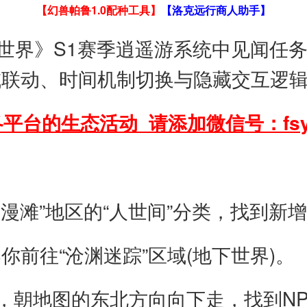
【幻兽帕鲁1.0配种工具】
【洛克远行商人助手】
世界》S1赛季逍遥游系统中见闻任
域联动、时间机制切换与隐藏交互逻
平台的生态活动 请添加微信号：fsy
滩”地区的“人世间”分类，找到新增
往“沧渊迷踪”区域(地下世界)。
朝地图的东北方向向下走，找到NP