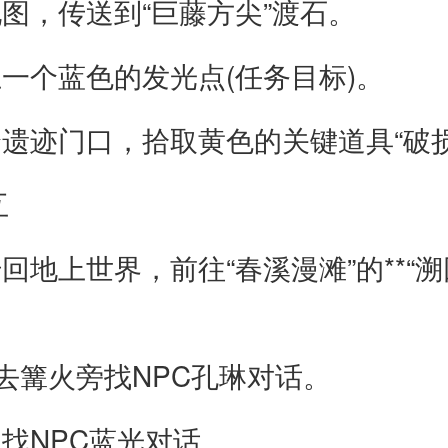
，传送到“巨藤方尖”渡石。
个蓝色的发光点(任务目标)。
迹门口，拾取黄色的关键道具“破损
互
世界，前往“春溪漫滩”的**“溯回
篝火旁找NPC孔琳对话。
NPC蓝光对话。