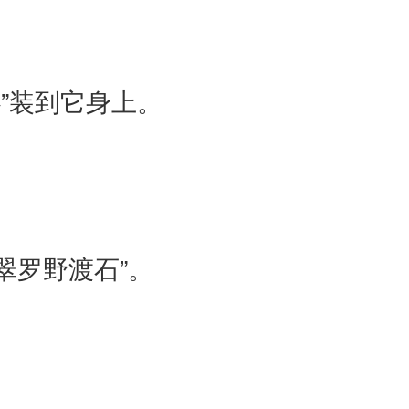
”装到它身上。
翠罗野渡石”。