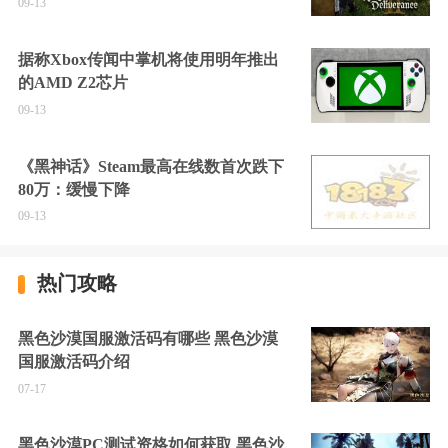
09-13
据称Xbox传闻中掌机将使用明年推出
的AMD Z2芯片
09-13
《黑神话》Steam最高在线数首次跌下
80万：缓慢下降
09-13
热门攻略
黑色沙漠国服激活码有哪些 黑色沙漠
国服激活码介绍
07-17
黑色沙漠PC测试资格如何获取 黑色沙