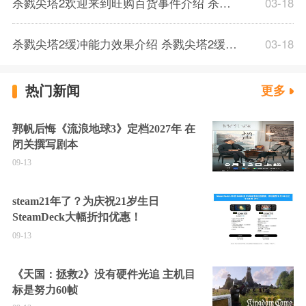
杀戮尖塔2欢迎来到旺购百货事件介绍 杀戮尖塔2欢迎来到旺购百货事件解析
03-18
杀戮尖塔2缓冲能力效果介绍 杀戮尖塔2缓冲能力解析一览
03-18
热门新闻
更多
郭帆后悔《流浪地球3》定档2027年 在
闭关撰写剧本
09-13
steam21年了？为庆祝21岁生日
SteamDeck大幅折扣优惠！
09-13
《天国：拯救2》没有硬件光追 主机目
标是努力60帧