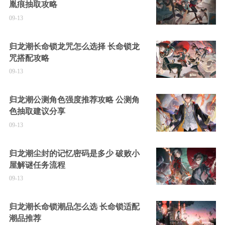
胤痕抽取攻略
09-13
归龙潮长命锁龙咒怎么选择 长命锁龙
咒搭配攻略
09-13
归龙潮公测角色强度推荐攻略 公测角
色抽取建议分享
09-13
归龙潮尘封的记忆密码是多少 破败小
屋解谜任务流程
09-13
归龙潮长命锁潮品怎么选 长命锁适配
潮品推荐