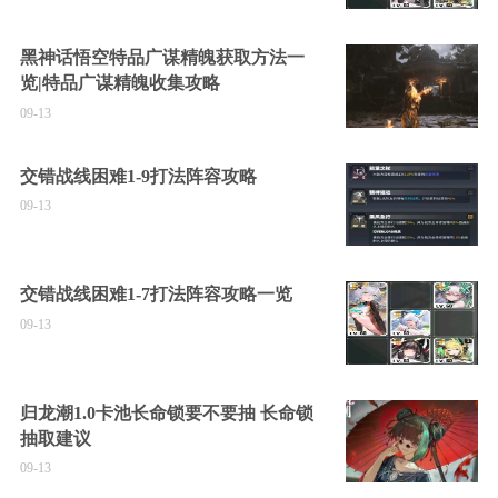
黑神话悟空特品广谋精魄获取方法一
览|特品广谋精魄收集攻略
09-13
交错战线困难1-9打法阵容攻略
09-13
交错战线困难1-7打法阵容攻略一览
09-13
归龙潮1.0卡池长命锁要不要抽 长命锁
抽取建议
09-13