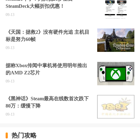
SteamDeck大幅折扣优惠！
09-13
《天国：拯救2》没有硬件光追 主机目
标是努力60帧
09-13
据称Xbox传闻中掌机将使用明年推出
的AMD Z2芯片
09-13
《黑神话》Steam最高在线数首次跌下
80万：缓慢下降
09-13
热门攻略