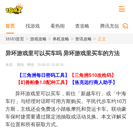
找游戏
看热闹
查攻略
腾讯充值
首页
>
>
>
>
18183首页
游戏攻略
单机攻略
资讯攻略
正文
异环游戏里可以买车吗 异环游戏里买车的方法
来源： 网络
网络
26-06-03 18:40:56
【三角洲每日密码工具】
【三角洲S10改枪码】
【幻兽帕鲁1.0配种工具】
【洛克远行商人助手】
异环游戏里可以买车，前往「新越车行」或「中海
车行」与经理对话即可用方斯购买。平民代步车约10万
方斯，主线还会免费送小踏板摩托和货运卡车。联动豪
车保时捷需要通过限定池抽取或活动兑换。本文详解买
车位置和所有获取方式。