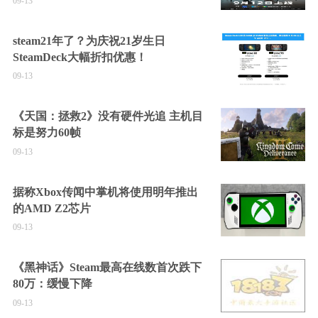
09-13
steam21年了？为庆祝21岁生日
SteamDeck大幅折扣优惠！
09-13
《天国：拯救2》没有硬件光追 主机目
标是努力60帧
09-13
据称Xbox传闻中掌机将使用明年推出
的AMD Z2芯片
09-13
《黑神话》Steam最高在线数首次跌下
80万：缓慢下降
09-13