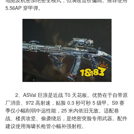
5.56AP 穿甲弹。
2、ASVal 巨浪是近战 T0 天花板。优势在于自带原
厂消音、972 高射速，贴脸 0.3 秒可秒 5 级甲。S9 赛
季仅小幅削弱中远性能，25 米内依旧无敌。适配巷
战、楼房攻坚、偷袭绕后，是绝密突脸专用武器。配件
建议使用海啸长枪管小幅补强射程。