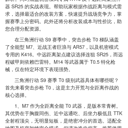
器 SR25 的实战表现。帮助玩家根据作战距离与模式需
求，选择最适合的改装方案，快速提升战场竞争力，掌
握赛季上分密码。此外还将分析改装成本与性价比，助
您合理分配资源。
在三角洲行动 S9 赛季中，突击步枪 T0 梯队涵盖
了全能型 M7、近战王者巨浪与 AR57，以及机密模式
专用的 K416。中远距离架点建议选择连狙 SR25，而远
程破甲则依赖巴雷特。M14 等武器属于 T0.5 特化枪
械，仅在特定环境下表现强势。
三角洲行动 S9 赛季 T0 级别武器具体有哪些呢？
首先来看突击步枪 T0，这是主力开荒与全距离作战的
核心选择。
1、M7 作为全距离全能 T0 武器，是版本常青树。
其优势在于胸腹同伤、近中远通吃、后坐力极低且 TTK
全射程顶尖，无明显短板，是绝密冲分的首选。适配全
地图及机密加绝密全模式，但满改造价偏高。推荐使用