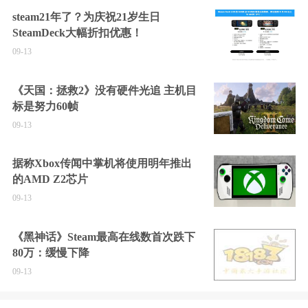
steam21年了？为庆祝21岁生日
SteamDeck大幅折扣优惠！
09-13
《天国：拯救2》没有硬件光追 主机目
标是努力60帧
09-13
据称Xbox传闻中掌机将使用明年推出
的AMD Z2芯片
09-13
《黑神话》Steam最高在线数首次跌下
80万：缓慢下降
09-13