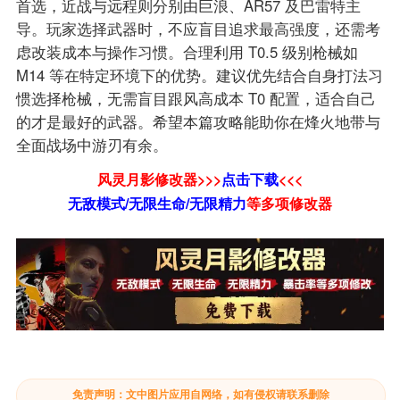
首选，近战与远程则分别由巨浪、AR57 及巴雷特主
导。玩家选择武器时，不应盲目追求最高强度，还需考
虑改装成本与操作习惯。合理利用 T0.5 级别枪械如
M14 等在特定环境下的优势。建议优先结合自身打法习
惯选择枪械，无需盲目跟风高成本 T0 配置，适合自己
的才是最好的武器。希望本篇攻略能助你在烽火地带与
全面战场中游刃有余。
风灵月影修改器>>>
点击下载
<<<
无敌模式/无限生命/无限精力
等
多项修改器
免责声明：文中图片应用自网络，如有侵权请联系删除