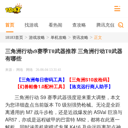
找游戏
看热闹
查攻略
腾讯充值
首页
>
>
>
>
18183首页
游戏攻略
单机攻略
资讯攻略
正文
三角洲行动s9赛季T0武器推荐 三角洲行动T0武器
有哪些
来源： 网络
网络
26-06-04 13:31:41
【三角洲每日密码工具】
【三角洲S10改枪码】
【幻兽帕鲁1.0配种工具】
【洛克远行商人助手】
三角洲行动 S9 赛季武器强度迎来重大调整，本文
为您详细盘点当前版本 T0 级别强势枪械。无论是全距
离通用的 M7 战斗步枪，还是近战爆发的 ASVal 巨浪与
AR57，亦或是远程破甲的巴雷特 M82，都将在此逐一
解析。同时涵盖机密模式专属 K416 及中远距离架点神