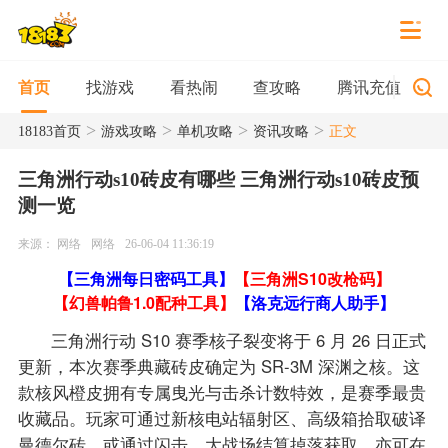
找游戏
看热闹
查攻略
腾讯充值
首页
>
>
>
>
18183首页
游戏攻略
单机攻略
资讯攻略
正文
三角洲行动s10砖皮有哪些 三角洲行动s10砖皮预
测一览
来源： 网络
网络
26-06-04 11:36:19
【三角洲每日密码工具】
【三角洲S10改枪码】
【幻兽帕鲁1.0配种工具】
【洛克远行商人助手】
三角洲行动 S10 赛季核子裂变将于 6 月 26 日正式
更新，本次赛季典藏砖皮确定为 SR-3M 深渊之核。这
款核风橙皮拥有专属曳光与击杀计数特效，是赛季最贵
收藏品。玩家可通过新核电站辐射区、高级箱拾取破译
曼德尔砖，或通过闪击、大战场结算掉落获取，亦可在