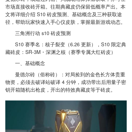
市场直接收砖开箱。往期典藏皮仍保留低概率产出。本
文将详细介绍 S10 砖皮预测、基础概念及三种获取途
径，帮助玩家快速入手心仪皮肤，掌握最新游戏动态。
三角洲行动 s10 砖皮预测
S10 赛季名：核子裂变（6.26 更新），S10 限定典
藏砖皮：SR-3M・深渊之核（赛季专属大红砖皮）
一、基础概念
曼德尔砖（俗称砖）：对局捡到的金色长方体贵重
物资，必须去破译站破译 4 分钟，成功带出后用量子密
钥开箱随机出枪皮，开出的特效典藏皮等于砖皮。