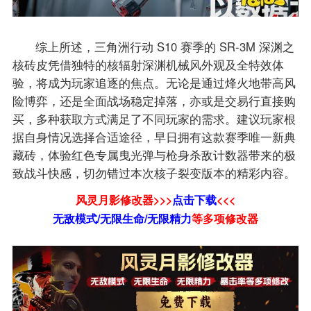
综上所述，三角洲行动 S10 赛季的 SR-3M 深渊之
核砖皮凭借独特的核辐射深渊机械风外观及全特效体
验，将成为玩家追逐的焦点。无论是通过烽火地带高风
险博弈，还是全面战场稳定掉落，亦或是交易行直接购
买，多种获取方式满足了不同玩家的需求。建议玩家根
据自身情况选择合适途径，早日拥有这款赛季唯一新典
藏砖，体验红色专属曳光弹与枪身杀敌计数器带来的极
致战斗快感，切勿错过本次核子裂变版本的精彩内容。
风灵月影修改器>>>
点击下载
<<<
无敌模式/无限生命/无限精力
等
多项修改器