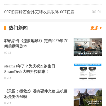
007初露锋芒全扑克牌收集攻略 007初露锋芒全章节扑克牌位置一览
06-01
热门新闻
更多
郭帆后悔《流浪地球3》定档2027年 在
闭关撰写剧本
09-13
steam21年了？为庆祝21岁生日
SteamDeck大幅折扣优惠！
09-13
《天国：拯救2》没有硬件光追 主机目
标是努力60帧
09-13