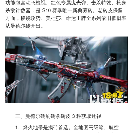
功能包含动态检视、红色专属曳光弹、击杀特效、枪身
杀敌计数器，是 S10 赛季唯一新典藏砖。老砖皮保留
方面，棱镜攻势、美杜莎、命运王牌全系列依旧低概率
从曼德尔砖开出。
三、曼德尔砖刷砖拿砖皮 3 种获取途径
1、烽火地带是摸砖首选。全地图高级箱、航空