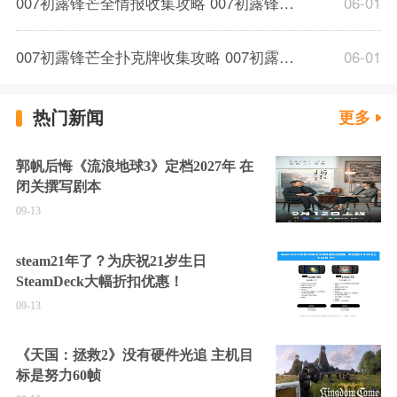
007初露锋芒全情报收集攻略 007初露锋芒全章节情报位置分享
06-01
007初露锋芒全扑克牌收集攻略 007初露锋芒全章节扑克牌位置一览
06-01
热门新闻
更多
郭帆后悔《流浪地球3》定档2027年 在
闭关撰写剧本
09-13
steam21年了？为庆祝21岁生日
SteamDeck大幅折扣优惠！
09-13
《天国：拯救2》没有硬件光追 主机目
标是努力60帧