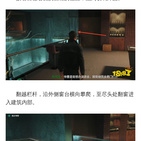
翻越栏杆，沿外侧窗台横向攀爬，至尽头处翻窗进
入建筑内部。