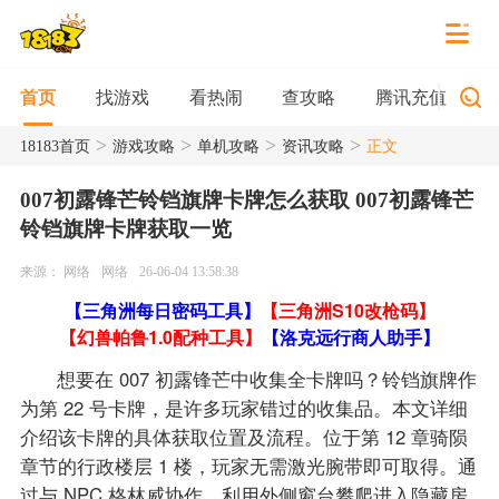
找游戏
看热闹
查攻略
腾讯充值
首页
>
>
>
>
18183首页
游戏攻略
单机攻略
资讯攻略
正文
007初露锋芒铃铛旗牌卡牌怎么获取 007初露锋芒
铃铛旗牌卡牌获取一览
来源： 网络
网络
26-06-04 13:58:38
【三角洲每日密码工具】
【三角洲S10改枪码】
【幻兽帕鲁1.0配种工具】
【洛克远行商人助手】
想要在 007 初露锋芒中收集全卡牌吗？铃铛旗牌作
为第 22 号卡牌，是许多玩家错过的收集品。本文详细
介绍该卡牌的具体获取位置及流程。位于第 12 章骑陨
章节的行政楼层 1 楼，玩家无需激光腕带即可取得。通
过与 NPC 格林威协作，利用外侧窗台攀爬进入隐藏房