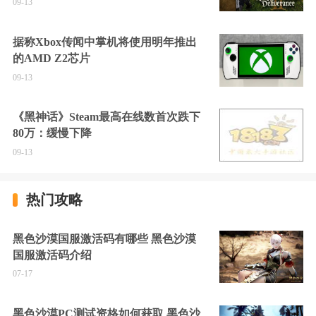
09-13
据称Xbox传闻中掌机将使用明年推出
的AMD Z2芯片
09-13
《黑神话》Steam最高在线数首次跌下
80万：缓慢下降
09-13
热门攻略
黑色沙漠国服激活码有哪些 黑色沙漠
国服激活码介绍
07-17
黑色沙漠PC测试资格如何获取 黑色沙