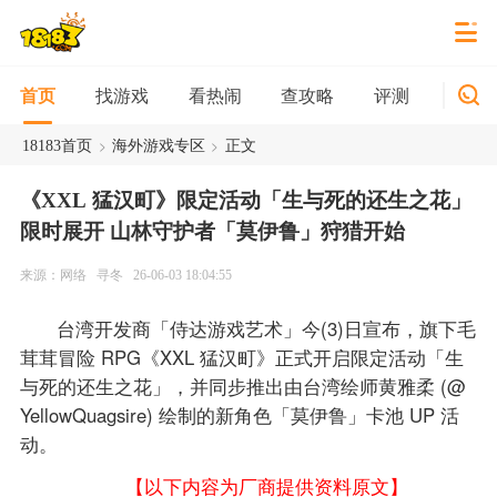
找游戏
看热闹
查攻略
评测
新游
首页
>
>
18183首页
海外游戏专区
正文
《XXL 猛汉町》限定活动「生与死的还生之花」
限时展开 山林守护者「莫伊鲁」狩猎开始
来源：网络
寻冬
26-06-03 18:04:55
台湾开发商「侍达游戏艺术」今(3)日宣布，旗下毛
茸茸冒险 RPG《XXL 猛汉町》正式开启限定活动「生
与死的还生之花」，并同步推出由台湾绘师黄雅柔 (@
YellowQuagsire) 绘制的新角色「莫伊鲁」卡池 UP 活
动。
【以下内容为厂商提供资料原文】