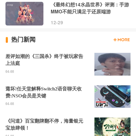
《最终幻想14水晶世界》评测：手游
MMO不能只满足于还原端游
12-29
热门新闻
差评如潮的《三国杀》终于被玩家告
上法庭
04-08
蔫坏!任天堂解释Switch2语音聊天收
费:NSO会员是关键
04-08
《问道》百宝翻牌翻不停，海量银元
宝放肆领！