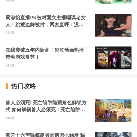
04-08
周淑怡直播PK被对面女主播嘲讽老女
人！跳擦边舞被封，网友直呼：没边
硬擦封的好！
04-08
在线突破五年内新高！鬼泣动画热播
带动游戏复苏！
04-08
热门攻略
兽人必须死! 死亡陷阱隐藏角色解锁方
式 如何解锁兽人必须死！死亡陷阱中
的隐藏角色
04-08
燕云十六声猫瘾患者奇遇怎么触发 猫