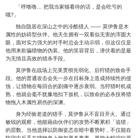
「呼噜噜… 把我当家猫看待的话，是会吃亏的
哦?」
独自隐居在深山之中的冷酷猎人 —— 莫伊鲁是木
属性的妨碍型伙伴。他天生拥有一双看似无害的浑圆大
眼，面对实力强大的对手时总会主动示弱，但这仅仅是
他用来欺骗猎物的伪装。他的笑容背后，潜伏着的是最
为无情且高效的猎杀手段。
莫伊鲁在战场上完美贯彻先弱化、后狩猎的致命手
段。他的普通攻击会先一步在目标身上造成持续性的侵
蚀，让猎物在每回合的剧痛中逐步衰弱。当狩猎时机成
熟，他就会毫不犹豫地扣下扳机，以致命的必杀技将猎
物拖入木属性易伤的深渊。
身为经验老道的猎手，莫伊鲁从不盲目开火。通过
敏锐的观察，他能藉由伙伴们的攻势不断累积「追猎」
的层数。当他选择以防御姿态在暗中蓄势时，不仅能在
防守中反手在猎物身上施加更多毒素，更能大幅缩短原