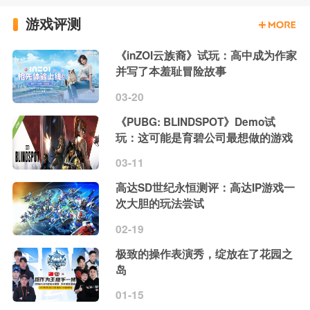
游戏评测
《inZOI云族裔》试玩：高中成为作家
并写了本羞耻冒险故事
03-20
《PUBG: BLINDSPOT》Demo试
玩：这可能是育碧公司最想做的游戏
03-11
高达SD世纪永恒测评：高达IP游戏一
次大胆的玩法尝试
02-19
极致的操作表演秀，绽放在了花园之
岛
01-15