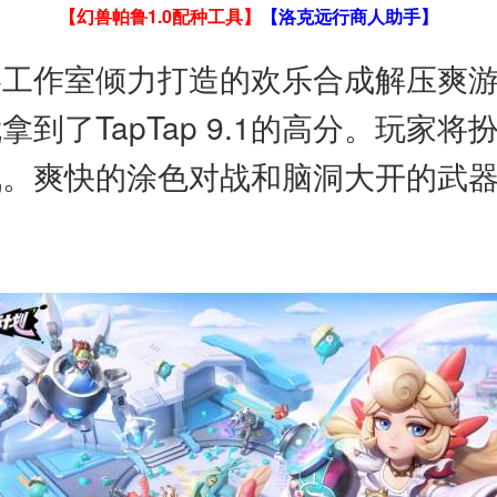
【幻兽帕鲁1.0配种工具】
【洛克远行商人助手】
影工作室倾力打造的欢乐合成解压爽
到了TapTap 9.1的高分。玩家
战。爽快的涂色对战和脑洞大开的武