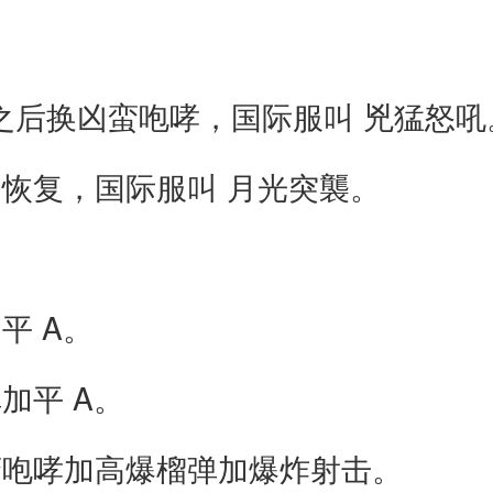
级之后换凶蛮咆哮，国际服叫 兇猛怒吼
恢复，国际服叫 月光突襲。
平 A。
加平 A。
蛮咆哮加高爆榴弹加爆炸射击。