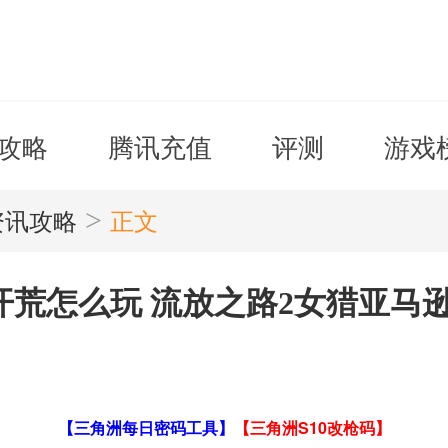
攻略
腾讯充值
评测
游戏
>
资讯攻略
正文
开荒怎么玩 流放之路2女猎亚马
【三角洲每日密码工具】
【三角洲S10改枪码】