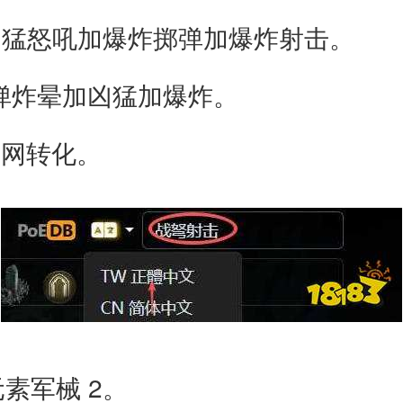
凶猛怒吼加爆炸掷弹加爆炸射击。
光弹炸晕加凶猛加爆炸。
 网转化。
素军械 2。