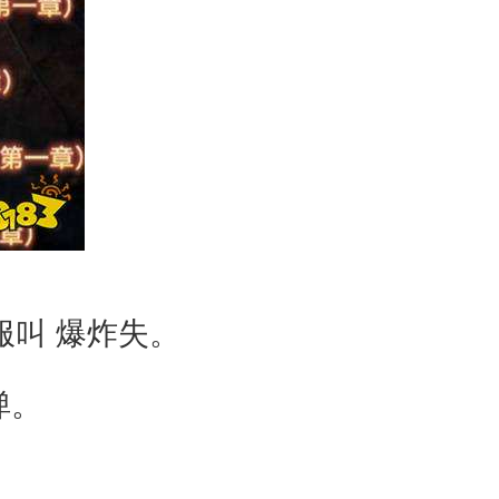
服叫 爆炸失。
弹。