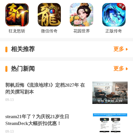
狂龙怒斩
微信传奇
花园世界
正版传奇
相关推荐
更多
热门新闻
更多
郭帆后悔《流浪地球3》定档2027年 在
闭关撰写剧本
09-13
steam21年了？为庆祝21岁生日
SteamDeck大幅折扣优惠！
09-13