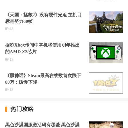
《天国：拯救2》没有硬件光追 主机目
标是努力60帧
09-13
据称Xbox传闻中掌机将使用明年推出
的AMD Z2芯片
09-13
《黑神话》Steam最高在线数首次跌下
80万：缓慢下降
09-13
热门攻略
黑色沙漠国服激活码有哪些 黑色沙漠