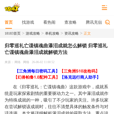
找游戏
看热闹
查攻略
腾讯充值
首页
>
>
>
>
18183首页
游戏攻略
单机攻略
资讯攻略
正文
归零巡礼亡谍镇魂曲瀑泪成就怎么解锁 归零巡礼
亡谍镇魂曲瀑泪成就解锁方法
来源： 网络
网络
26-06-02 11:00:52
【三角洲每日密码工具】
【三角洲S10改枪码】
【幻兽帕鲁1.0配种工具】
【洛克远行商人助手】
在《归零巡礼：亡谍镇魂曲》这款游戏中，成就系
统是玩家探索剧情的重要驱动力之一。其中瀑泪成就作
为特殊成就的一种，吸引了不少玩家的关注。许多玩家
在尝试解锁该成就时，往往不清楚具体的触发条件与对
话选项。本文将详细解析瀑泪成就的获取方法，重点说